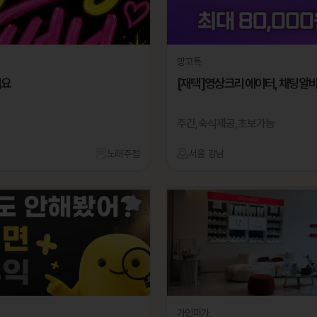
망고톡
어요
[재택]영상크리에이터, 채팅알바
주간,숙식제공,초보가능
노래주점
서울 강남
가인미가