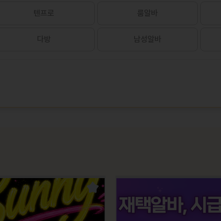
텐프로
룸알바
다방
남성알바