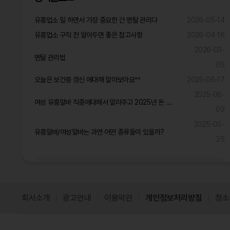
유흥업소 일 하면서 가장 중요한 건 멘탈 관리다
2026-05-14
유흥업소 구직 전 알아두면 좋은 참고사항
2026-04-16
2026-03-
멘탈 관리법
05
오늘은 보건증 갱신 에대해 알아보아요^^
2025-06-17
2025-06-
여성 유흥알바 직종에대해서 알려주고 2025년 돈 많이 벌것같은 직종은?
09
2025-05-
유흥알바/여성알바는 과연 어떤 종류들이 있을까?
25
공식블로그 더보기
회사소개
광고안내
이용약관
개인정보처리방침
청소