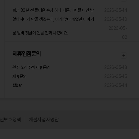
퇴근 30분 전 들어온 손님 하나 때문에 멘탈 나간 밤
2026-05-14
알바하다가 단골 생겼는데, 이게 맞나 싶었던 이야기
2026-05-10
2026-05-
룸 알바 첫날에 멘탈 진짜 나갔네요.
02
제휴입점문의
원주 노래주점 제휴믄의
2026-05-18
제휴문의
2026-05-15
탑bar
2026-05-14
년보호정책
채불사업자명단