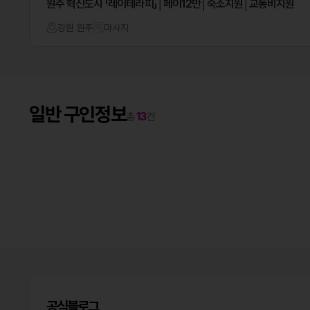
원주 혁신도시 「레이테라피」│페이12만│숙소지원│교통비지원
강원 원주
마사지
일반 구인정보
총
13
건
처음
공식블로그