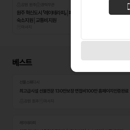
강원 원주
경력
무관
대전 대덕
원주 혁신도시 「레이테라피」│페이12만│
깨끗한 분위
숙소지원│교통비지원
마사지
마사지
베스트
선물스웨디시
최고급시설 선불전문 130만보장 면접비100만 홈페이지인증완료
강원 원주
마사지
레이테라피