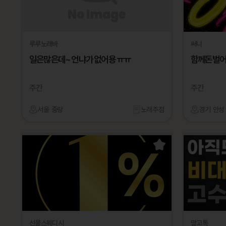
루루노래바
써니
일은많은데~ 언냐가 없어용 ㅠㅠ
함께돈벌
주간
주간
서울 중랑
노래주점
경기 안성
선물스웨디시
망고톡