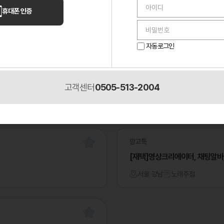
구
경력
무관
울산 남구
경력
무관
휴대폰 인증
기의 샵 상시모집
✨ 매니저님들 어서 오세요 ✨
자동로그인
마사지
고객센터
0505-513-2004
망고톡
[재택]영상크리에이터, 채팅알바
서울 강남
노래주점