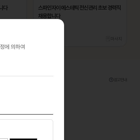
십니다
스파인자이 에스테틱 전신관리 초보 경력직
채용합니다
출퇴근
마사지
부산 부산진
마사지
규정에 의하여
광고안내