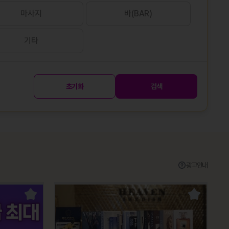
마사지
바(BAR)
기타
초기화
검색
광고안내