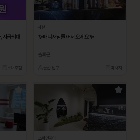
헤븐
, 시급최대
✨ 매니저님들 어서 오세요 ✨
출퇴근
노래주점
울산 남구
마사지
스파인자이