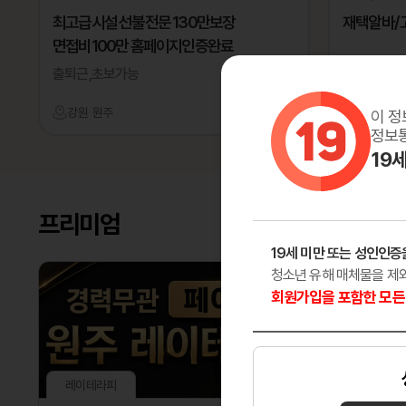
최고급시설 선불전문 130만보장
재택알바/ 
면접비100만 홈페이지인증완료
출퇴근,초보가능
초보가능
강원 원주
마사지
서울 강남
이 정
정보통
19
프리미엄
19세 미만 또는 성인인증
청소년 유해 매체물을 제
회원가입을 포함한 모든 
레이테라피
다온테라