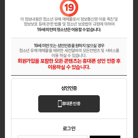
원주 혁신도시 「레이테라피」│페이12만│숙소
지원│교통비지원
이 정보내용은 청소년 유해 매체물로서
정보통신망 이용 촉진 및
강원 원주
마사지
정보보호 등에 관한 법률 및 청소년 보호법의 규정에 의하여
19세 미만의 청소년은 이용할 수 없습니다.
헤븐
✨ 매니저님들 어서 오세요 ✨
19세 미만 또는 성인인증을 원하지 않으실 경우
청소년 유해 매체물을 제외한 세컨알바의 모든컨텐츠 및 서비스를
울산 남구
마사지
이용 하실 수 있습니다.
회원가입을 포함한 모든 콘텐츠는 휴대폰 성인 인증 후
이용하실 수 있습니다.
다온테라피
깨끗한 분위기의 샵 상시모집
성인인증
대전 대덕구
마사지
휴대폰 인증
로그인