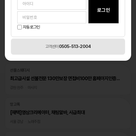
자동로그인
고객센터
0505-513-2004
베스트
1
/1
선물스웨디시
최고급시설 선불전문 130만보장 면접비100만 홈페이지인증완료
강원 원주
마사지
망고톡
[재택]영상크리에이터, 채팅알바, 시급최대
서울 강남
노래주점