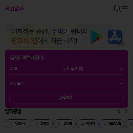
1
/
1
일자리 빠르게 찾기
상세옵션
검색하기
업직종별
노래주점
텐프로
룸알바
마사지
바(BAR)