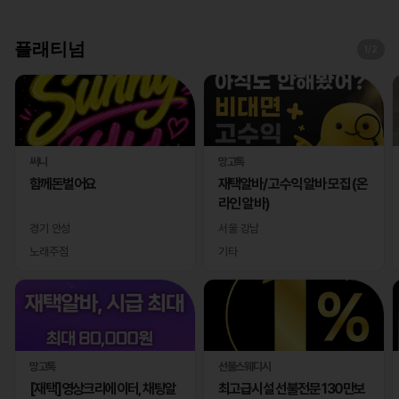
플래티넘
1
/2
써니
망고톡
함께돈벌어요
재택알바/ 고수익 알바 모집 (온
라인 알바)
경기 안성
서울 강남
노래주점
기타
망고톡
선물스웨디시
[재택]영상크리에이터, 채팅알
최고급시설 선불전문 130만보