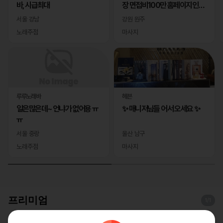
바, 시급최대
장 면접비100만 홈페이지인증
완료
서울 강남
강원 원주
노래주점
마사지
루루노래바
헤븐
일은많은데~ 언냐가 없어용 ㅠ
✨ 매니저님들 어서 오세요 ✨
ㅠ
서울 중랑
울산 남구
노래주점
마사지
프리미엄
1
/1
레이테라피