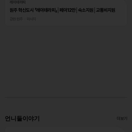
레이테라피
원주 혁신도시 「레이테라피」│페이12만│숙소지원│교통비지원
강원 원주
마사지
언니들이야기
더보기