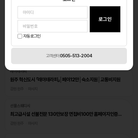
자동로그인
베스트
고객센터
0505-513-2004
1
/1
레이테라피
원주 혁신도시 「레이테라피」│페이12만│숙소지원│교통비지원
강원 원주
마사지
선물스웨디시
최고급시설 선불전문 130만보장 면접비100만 홈페이지인증완료
강원 원주
마사지