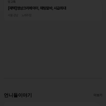
망고톡
[재택]영상크리에이터, 채팅알바, 시급최대
서울 강남
노래주점
언니들이야기
더보기