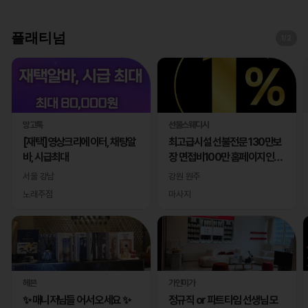
플래티넘
1
/2
망고톡
선물스웨디시
[재택]영상크리에이터, 채팅알
최고급시설 선불전문 130만보
바, 시급최대
장 면접비100만 홈페이지인증
완료
서울 강남
강원 원주
노래주점
마사지
헤븐
가인미가
✨ 매니저님들 어서 오세요 ✨
정규직 or 파트타임 선생님 모