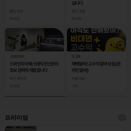
십니다
울산 남구
경기 수원
마사지
마사지
스파인자이
망고톡
스파인자이 에스테틱 전신관리
재택알바/ 고수익 알바 모집 (온
초보 경력직 채용합니다
라인 알바)
부산 부산진
서울 강남
마사지
기타
프리미엄
1
/1