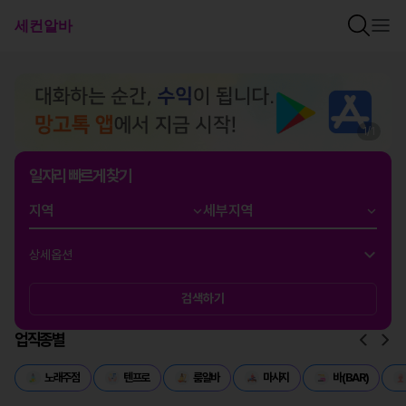
1
/
1
일자리 빠르게 찾기
상세옵션
검색하기
업직종별
노래주점
텐프로
룸알바
마사지
바(BAR)