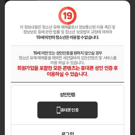
다온테라피
깨끗한 분위기의 샵 상시모집
대전 대덕구
마사지
이 정보내용은 청소년 유해 매체물로서
정보통신망 이용 촉진 및
정보보호 등에 관한 법률 및 청소년 보호법의 규정에 의하여
레이테라피
19세 미만의 청소년은 이용할 수 없습니다.
원주 혁신도시 「레이테라피」│페이12만│숙소
지원│교통비지원
19세 미만 또는 성인인증을 원하지 않으실 경우
강원 원주
마사지
청소년 유해 매체물을 제외한 세컨알바의 모든컨텐츠 및 서비스를
이용 하실 수 있습니다.
회원가입을 포함한 모든 콘텐츠는 휴대폰 성인 인증 후
헤븐
이용하실 수 있습니다.
✨ 매니저님들 어서 오세요 ✨
울산 남구
마사지
성인인증
휴대폰 인증
로그인