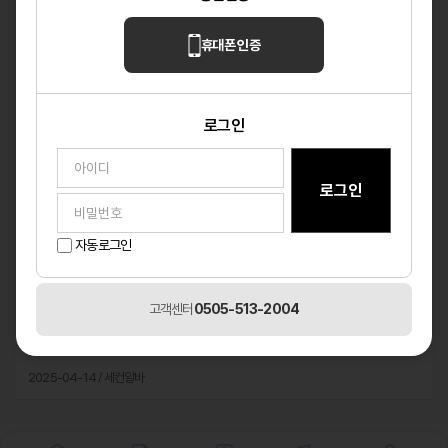
2026-04-07 / 세컨알바
휴대폰 인증
광고 마케팅 대폭 할인 이벤트!!!!!
2025-07-02 / 세컨알바
로그인
[네이버/구글] 광고 노출 안내드립니다.
2025-06-24 / 세컨알바
[주의]구직 (이력서)등록시 주의사항입니다!
2025-06-15 / 세컨알바
자동로그인
광고등록시 사업자 등록증 필수
2025-06-13 / 세컨알바
고객센터
0505-513-2004
[세컨알바] 밤알바/유흥 전문 구인구직 플랫폼 입니다.
2025-04-14 / 세컨알바