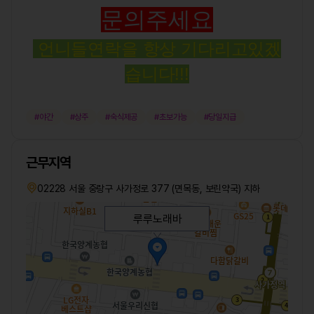
문의주세요
언니들연락을 항상 기다리고있겠
습니다!!!
야간
상주
숙식제공
초보가능
당일지급
근무지역
02228 서울 중랑구 사가정로 377 (면목동, 보린약국) 지하
루루노래바