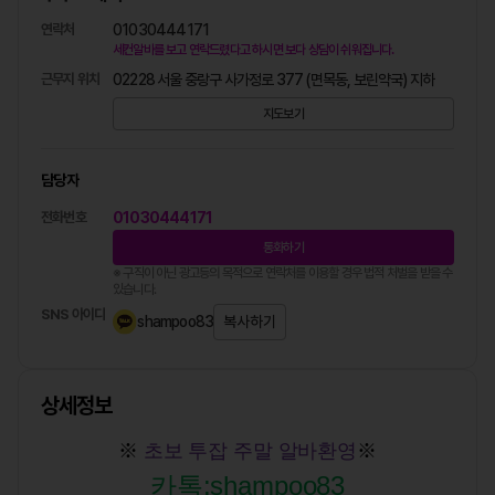
연락처
01030444171
세컨알바를 보고 연락드렸다고 하시면 보다 상담이 쉬워집니다.
근무지 위치
02228 서울 중랑구 사가정로 377 (면목동, 보린약국) 지하
지도보기
담당자
전화번호
01030444171
통화하기
※ 구직이 아닌 광고등의 목적으로 연락처를 이용할 경우 법적 처벌을 받을 수
있습니다.
SNS 아이디
shampoo83
복사하기
상세정보
※
초보 투잡 주말 알바환영
※
카톡:shampoo83