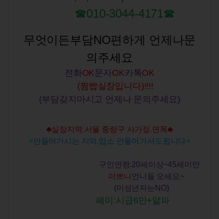
☎010-3044-4171☎
무엇이든부담NO편하게 언제나문
의주세요
전화
OK
문자
OK
카톡
OK
(짬빱실장입니다)!!!!
(부담갖지마시고 언제나 문의주세요)
♣실장지역:서울 중랑구 사가정.면목♣
<안들어가시는 지역.업소 안들어가셔도됩니다>
구인연령:20세이상~45세미만
이쁘니
언니들 오세요~
(미성년자는NO)
페이:시급6만+알파