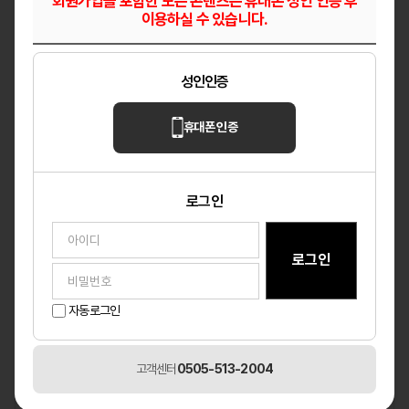
회원가입을 포함한 모든 콘텐츠는 휴대폰 성인 인증 후
이용하실 수 있습니다.
무엇이든부담NO편하게문의하세여
성인인증
콜이온다고 아무곳이나가지않습니
다~
휴대폰 인증
혹!!손님이좋다고가셨는데
로그인
진상이라면 바로나오셔도됩니다(눈치NO)
초이스없습니다!!
자동로그인
어렵게 일하지마시고 여기서 공주대접받고 쉽
게 일하세요
고객센터
0505-513-2004
010-3044-4171