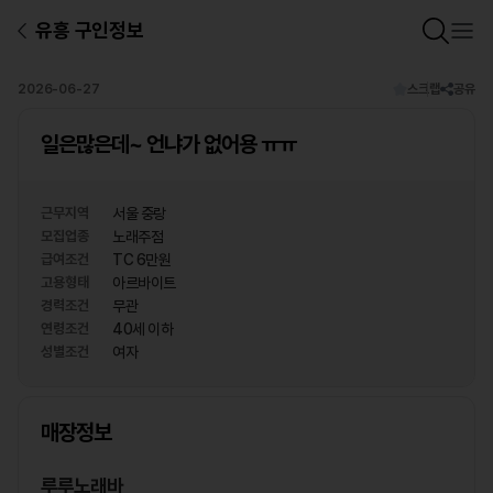
유흥 구인정보
2026-06-27
스크랩
공유
일은많은데~ 언냐가 없어용 ㅠㅠ
근무지역
서울 중랑
모집업종
노래주점
급여조건
TC 6만원
고용형태
아르바이트
경력조건
무관
연령조건
40세 이하
성별조건
여자
상호명
매장정보
1
/
1
루루노래바