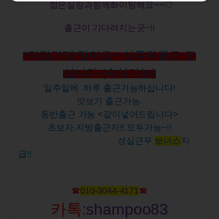
젊은실장과함께화이팅해요~~♡
출근이 기다려지는곳~!!
*지정가게 많아요~ 상주직원도 모
십니다 (숙식가능)
일주일에 하루 출근가능하십니다!
맛보기 출근가능.
동반출근 가능 <같이넣어드립니다>
초보자.지방출근자!! 모두가능~!!
성실근무
보너스
지
급!!
☎
010-3044-4171
☎
카톡
:
shampoo83