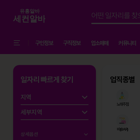
구인정보
구직정보
업소매매
커뮤니티
일자리 빠르게 찾기
업직종별
노래주점
바(BAR)
상세옵션