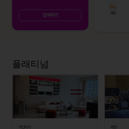
기타
검색하기
플래티넘
가인미가
헤븐