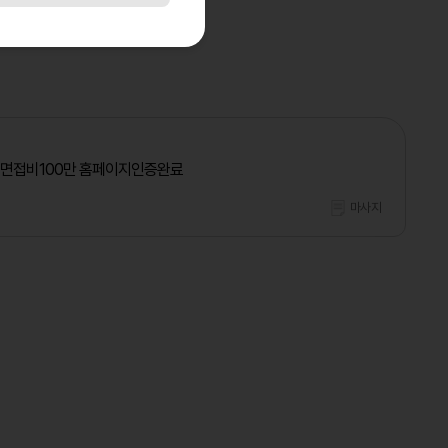
 면접비100만 홈페이지인증완료
마사지