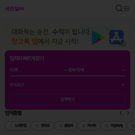
1
/
1
일자리 빠르게 찾기
상세옵션
검색하기
업직종별
노래주점
텐프로
룸알바
마사지
바(BAR)