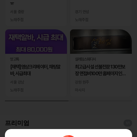
ㅠ
서울 중랑
경기 안성
노래주점
노래주점
망고톡
설레임스웨디시
[재택]영상크리에이터, 채팅알
최고급시설 선불전문 130만보
바, 시급최대
장 면접비100만 홈페이지인증
완료
서울 강남
강원 원주
노래주점
마사지
프리미엄
1
/1