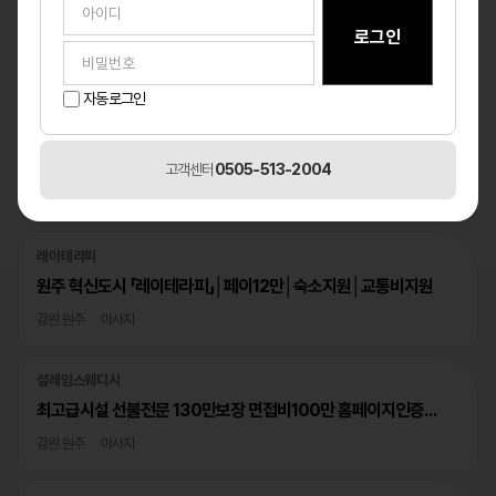
자동로그인
고객센터
0505-513-2004
베스트
1
/1
레이테라피
원주 혁신도시 「레이테라피」│페이12만│숙소지원│교통비지원
강원 원주
마사지
설레임스웨디시
최고급시설 선불전문 130만보장 면접비100만 홈페이지인증완료
강원 원주
마사지