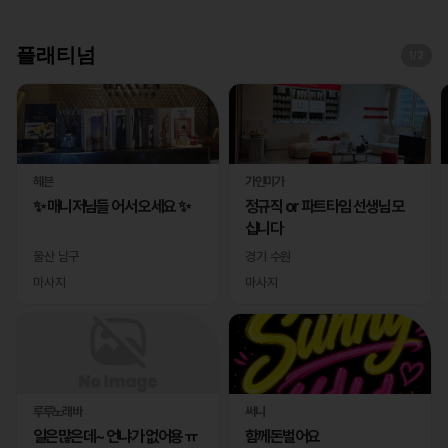
플래티넘
1
/2
헤븐
가인미가
✨ 매니저님들 어서 오세요 ✨
정규직 or 파트타임 선생님 모
십니다
울산 남구
경기 수원
마사지
마사지
루루노래바
써니
일은많은데~ 언냐가 없어용 ㅠ
함께돈벌어요