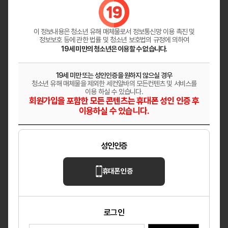
다온테라피
깨끗한 분위기의 샵 상시모집
대전 대덕구
마사지
이 정보내용은 청소년 유해 매체물로서
정보통신망 이용 촉진 및
정보보호 등에 관한 법률 및 청소년 보호법의 규정에 의하여
19세 미만의 청소년은 이용할 수 없습니다.
헤븐
✨ 매니저님들 어서 오세요 ✨
19세 미만 또는 성인인증을 원하지 않으실 경우
청소년 유해 매체물을 제외한 세컨알바의 모든컨텐츠 및 서비스를
울산 남구
마사지
이용 하실 수 있습니다.
회원가입을 포함한 모든 콘텐츠는 휴대폰 성인 인증 후
이용하실 수 있습니다.
레이테라피
원주 혁신도시 「레이테라피」│페이12만│숙소
지원│교통비지원
성인인증
강원 원주
마사지
휴대폰 인증
로그인