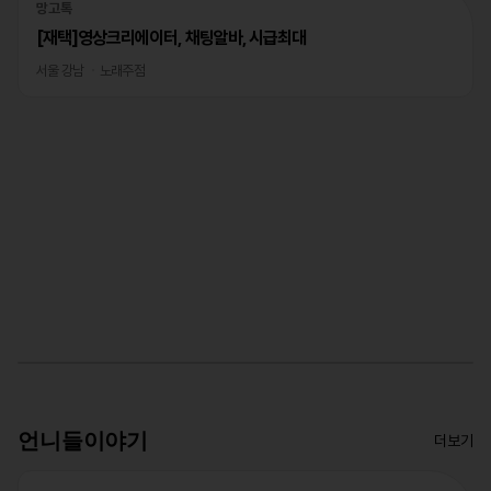
망고톡
[재택]영상크리에이터, 채팅알바, 시급최대
서울 강남
노래주점
언니들이야기
더보기