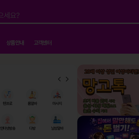
상품안내
고객센터
텐프로
룸알바
마사지
인터넷방송
다방
남성알바