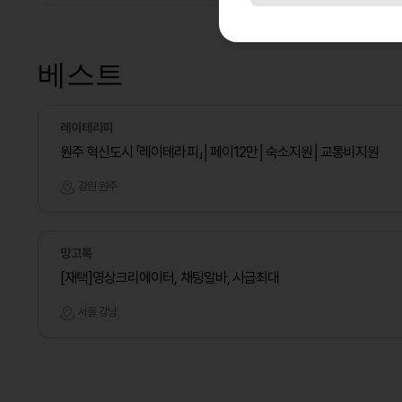
베스트
레이테라피
원주 혁신도시 「레이테라피」│페이12만│숙소지원│교통비지원
강원 원주
망고톡
[재택]영상크리에이터, 채팅알바, 시급최대
서울 강남