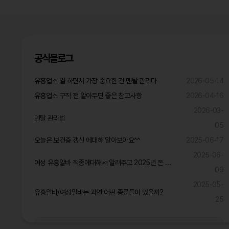
공식블로그
유흥업소 일 하면서 가장 중요한 건 멘탈 관리다
2026-05-14
유흥업소 구직 전 알아두면 좋은 참고사항
2026-04-16
2026-03-
멘탈 관리법
05
오늘은 보건증 갱신 에대해 알아보아요^^
2025-06-17
2025-06-
여성 유흥알바 직종에대해서 알려주고 2025년 돈 많이 벌것같은 직종은?
09
2025-05-
유흥알바/여성알바는 과연 어떤 종류들이 있을까?
25
공식블로그 더보기