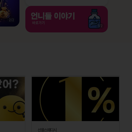
2
/
2
1
/
2
선물스웨디시