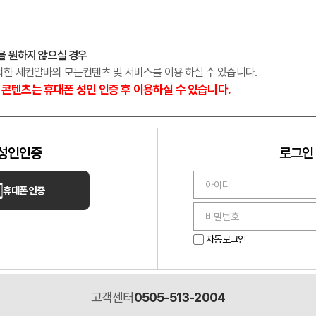
랑
노래주점
경기 안성
을 원하지 않으실 경우
외한 세컨알바의 모든컨텐츠 및 서비스를 이용 하실 수 있습니다.
콘텐츠는 휴대폰 성인 인증 후 이용하실 수 있습니다.
성인인증
로그인
휴대폰 인증
헤븐
위기의 샵 상시모집
✨ 매니저님들 어서 오세요 ✨
자동로그인
고객센터
0505-513-2004
덕구
마사지
울산 남구