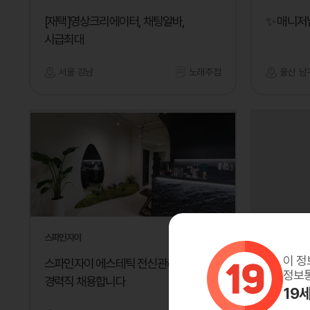
[재택]영상크리에이터, 채팅알바,
✨ 매니저
시급최대
서울 강남
노래주점
울산 남
스파인자이
루루노래바
이 정
스파인자이 에스테틱 전신관리 초보
일은많은데
정보통
경력직 채용합니다
19