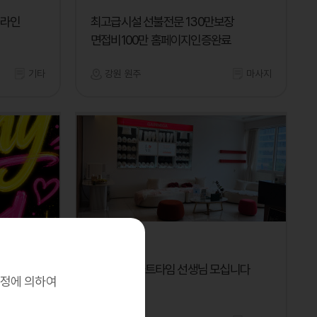
온라인
최고급시설 선불전문 130만보장
면접비100만 홈페이지인증완료
기타
강원 원주
마사지
가인미가
정규직 or 파트타임 선생님 모십니다
규정에 의하여