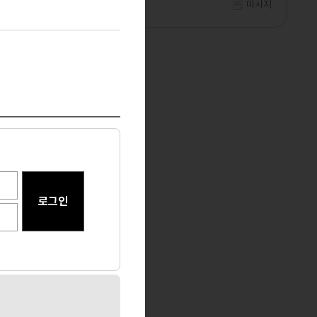
노래주점
경기 수원
마사지
마사지