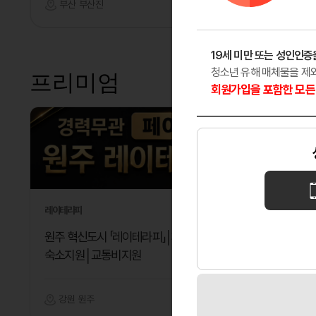
부산 부산진
마사지
서울 중
19세 미만 또는 성인인증
청소년 유해 매체물을 제
프리미엄
회원가입을 포함한 모든 
레이테라피
다온테라피
원주 혁신도시 「레이테라피」│페이12만│
깨끗한 분
숙소지원│교통비지원
강원 원주
마사지
대전 대