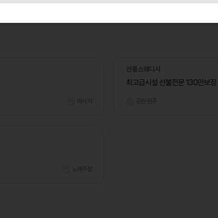
선물스웨디시
최고급시설 선불전문 130만보장
마사지
강원 원주
노래주점