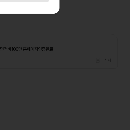
 면접비100만 홈페이지인증완료
마사지