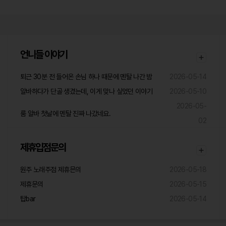
언니들 이야기
퇴근 30분 전 들어온 손님 하나 때문에 멘탈 나간 밤
2026-05-14
알바하다가 단골 생겼는데, 이게 맞나 싶었던 이야기
2026-05-10
2026-05-
룸 알바 첫날에 멘탈 진짜 나갔네요.
02
제휴입점문의
원주 노래주점 제휴믄의
2026-05-18
제휴문의
2026-05-15
탑bar
2026-05-14