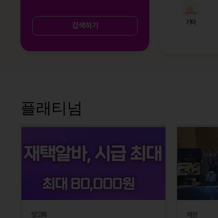
기타
검색하기
플래티넘
망고톡
헤븐