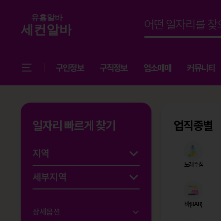
구인정보
구직정보
업소매매
커뮤니티
일자리 빠르게 찾기
업직종별
노래주점
바(BAR)
상세옵션