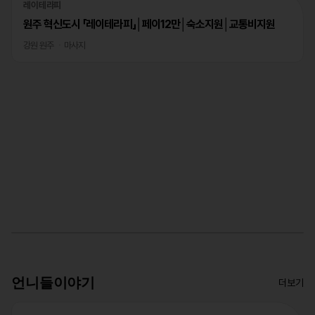
레이테라피
원주 혁신도시 「레이테라피」│페이12만│숙소지원│교통비지원
강원 원주
마사지
언니들이야기
더보기