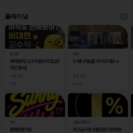
플래티넘
1
/2
망고톡
헤븐
재택알바/ 고수익 알바 모집 (온
✨ 매니저님들 어서 오세요 ✨
라인 알바)
서울 강남
울산 남구
기타
마사지
써니
선물스웨디시
함께돈벌어요
최고급시설 선불전문 130만보