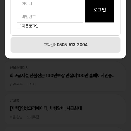
자동로그인
고객센터
0505-513-2004
베스트
1
/1
선물스웨디시
최고급시설 선불전문 130만보장 면접비100만 홈페이지인증완료
강원 원주
마사지
망고톡
[재택]영상크리에이터, 채팅알바, 시급최대
서울 강남
노래주점