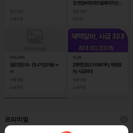
장 면접비100만 홈페이지인증
완료
경기 안성
강원 원주
노래주점
마사지
루루노래바
망고톡
일은많은데~ 언냐가 없어용 ㅠ
[재택]영상크리에이터, 채팅알
ㅠ
바, 시급최대
서울 중랑
서울 강남
노래주점
노래주점
프리미엄
1
/1
레이테라피