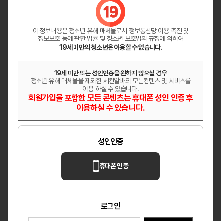
원주 혁신도시 「레이테라피」│페이12만│숙소
지원│교통비지원
이 정보내용은 청소년 유해 매체물로서
정보통신망 이용 촉진 및
강원 원주
마사지
정보보호 등에 관한 법률 및 청소년 보호법의 규정에 의하여
19세 미만의 청소년은 이용할 수 없습니다.
다온테라피
깨끗한 분위기의 샵 상시모집
19세 미만 또는 성인인증을 원하지 않으실 경우
청소년 유해 매체물을 제외한 세컨알바의 모든컨텐츠 및 서비스를
대전 대덕구
마사지
이용 하실 수 있습니다.
회원가입을 포함한 모든 콘텐츠는 휴대폰 성인 인증 후
이용하실 수 있습니다.
헤븐
✨ 매니저님들 어서 오세요 ✨
성인인증
울산 남구
마사지
휴대폰 인증
로그인