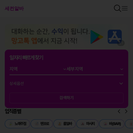
1
/
1
일자리 빠르게 찾기
상세옵션
검색하기
업직종별
노래주점
텐프로
룸알바
마사지
바(BAR)