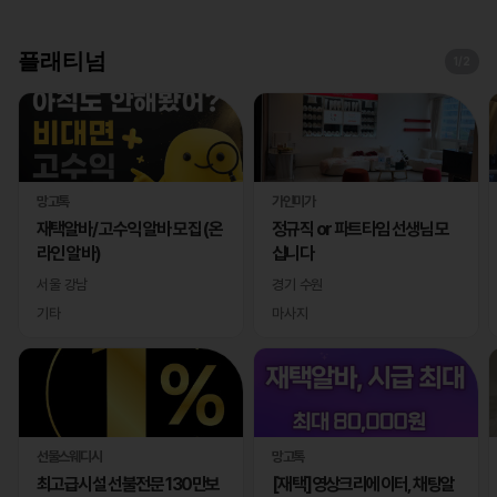
플래티넘
1
/2
망고톡
가인미가
재택알바/ 고수익 알바 모집 (온
정규직 or 파트타임 선생님 모
라인 알바)
십니다
서울 강남
경기 수원
기타
마사지
선물스웨디시
망고톡
최고급시설 선불전문 130만보
[재택]영상크리에이터, 채팅알