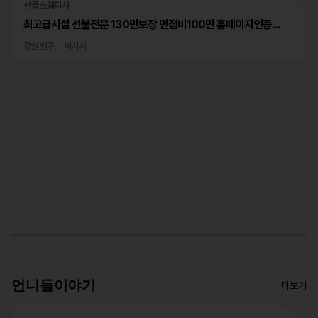
선물스웨디시
최고급시설 선불전문 130만보장 면접비100만 홈페이지인증완료
강원 원주
마사지
언니들이야기
더보기