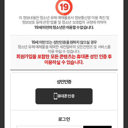
다온테라피
깨끗한 분위기의 샵 상시모집
대전 대덕구
마사지
이 정보내용은 청소년 유해 매체물로서
정보통신망 이용 촉진 및
정보보호 등에 관한 법률 및 청소년 보호법의 규정에 의하여
19세 미만의 청소년은 이용할 수 없습니다.
헤븐
✨ 매니저님들 어서 오세요 ✨
19세 미만 또는 성인인증을 원하지 않으실 경우
청소년 유해 매체물을 제외한 세컨알바의 모든컨텐츠 및 서비스를
울산 남구
마사지
이용 하실 수 있습니다.
회원가입을 포함한 모든 콘텐츠는 휴대폰 성인 인증 후
이용하실 수 있습니다.
레이테라피
원주 혁신도시 「레이테라피」│페이12만│숙소
지원│교통비지원
성인인증
강원 원주
마사지
휴대폰 인증
로그인