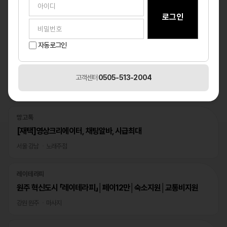
자동로그인
고객센터
0505-513-2004
베스트
1
/1
망고톡
[재택]영상크리에이터, 채팅알바, 시급최대
서울 강남
노래주점
레이테라피
원주 혁신도시 「레이테라피」│페이12만│숙소지원│교통비지원
강원 원주
마사지