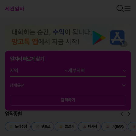
1
/
1
일자리 빠르게 찾기
상세옵션
검색하기
업직종별
노래주점
텐프로
룸알바
마사지
바(BAR)