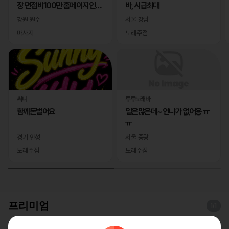
장 면접비100만 홈페이지인증
바, 시급최대
완료
강원 원주
서울 강남
마사지
노래주점
써니
루루노래바
함께돈벌어요
일은많은데~ 언냐가 없어용 ㅠ
ㅠ
경기 안성
서울 중랑
노래주점
노래주점
프리미엄
1
/1