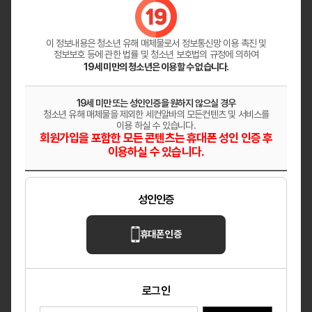
원주 혁신도시 「레이테라피」│페이12만│숙소
지원│교통비지원
이 정보내용은 청소년 유해 매체물로서
정보통신망 이용 촉진 및
강원 원주
마사지
정보보호 등에 관한 법률 및 청소년 보호법의 규정에 의하여
19세 미만의 청소년은 이용할 수 없습니다.
헤븐
✨ 매니저님들 어서 오세요 ✨
19세 미만 또는 성인인증을 원하지 않으실 경우
청소년 유해 매체물을 제외한 세컨알바의 모든컨텐츠 및 서비스를
울산 남구
마사지
이용 하실 수 있습니다.
회원가입을 포함한 모든 콘텐츠는 휴대폰 성인 인증 후
이용하실 수 있습니다.
다온테라피
깨끗한 분위기의 샵 상시모집
성인인증
대전 대덕구
마사지
휴대폰 인증
로그인