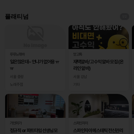
플래티넘
1
/2
루루노래바
망고톡
일은많은데~ 언냐가 없어용 ㅠ
재택알바/ 고수익 알바 모집 (온
ㅠ
라인 알바)
서울 중랑
서울 강남
노래주점
기타
가인미가
스파인자이
정규직 or 파트타임 선생님 모
스파인자이 에스테틱 전신관리