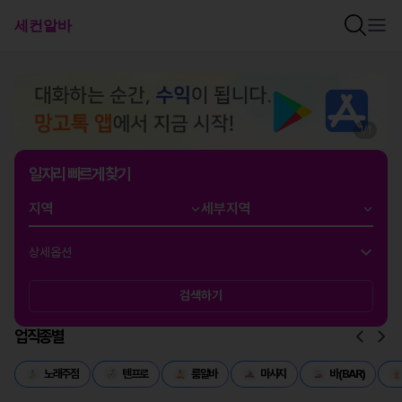
1
/
1
일자리 빠르게 찾기
상세옵션
검색하기
업직종별
노래주점
텐프로
룸알바
마사지
바(BAR)