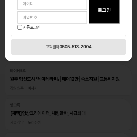
자동로그인
고객센터
0505-513-2004
베스트
1
/1
레이테라피
원주 혁신도시 「레이테라피」│페이12만│숙소지원│교통비지원
강원 원주
마사지
망고톡
[재택]영상크리에이터, 채팅알바, 시급최대
서울 강남
노래주점