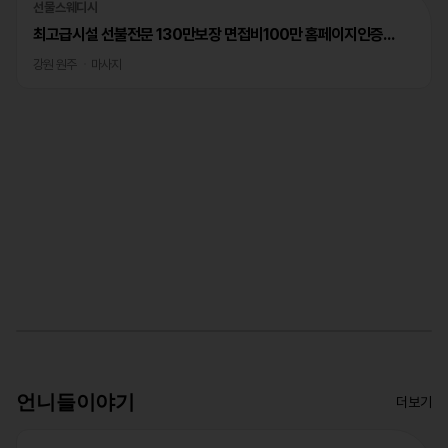
선물스웨디시
최고급시설 선불전문 130만보장 면접비100만 홈페이지인증완료
강원 원주
마사지
언니들이야기
더보기