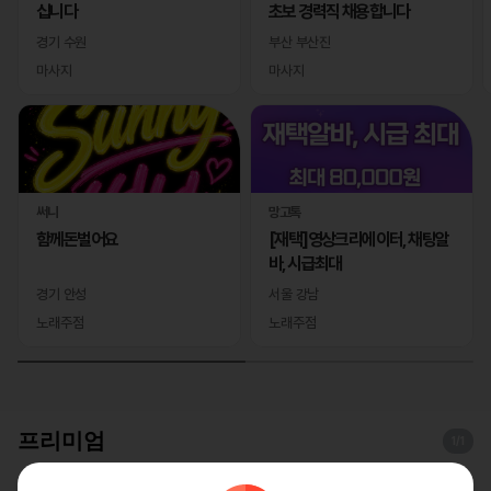
십니다
초보 경력직 채용합니다
경기 수원
부산 부산진
마사지
마사지
써니
망고톡
함께돈벌어요
[재택]영상크리에이터, 채팅알
바, 시급최대
경기 안성
서울 강남
노래주점
노래주점
프리미엄
1
/1
레이테라피