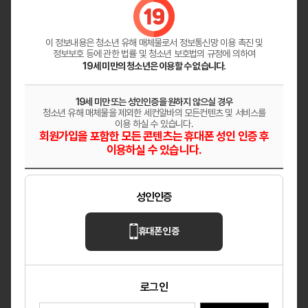
원주 혁신도시 「레이테라피」│페이12만│숙소
지원│교통비지원
이 정보내용은 청소년 유해 매체물로서
정보통신망 이용 촉진 및
강원 원주
마사지
정보보호 등에 관한 법률 및 청소년 보호법의 규정에 의하여
19세 미만의 청소년은 이용할 수 없습니다.
다온테라피
깨끗한 분위기의 샵 상시모집
19세 미만 또는 성인인증을 원하지 않으실 경우
청소년 유해 매체물을 제외한 세컨알바의 모든컨텐츠 및 서비스를
대전 대덕구
마사지
이용 하실 수 있습니다.
회원가입을 포함한 모든 콘텐츠는 휴대폰 성인 인증 후
이용하실 수 있습니다.
헤븐
✨ 매니저님들 어서 오세요 ✨
성인인증
울산 남구
마사지
휴대폰 인증
로그인