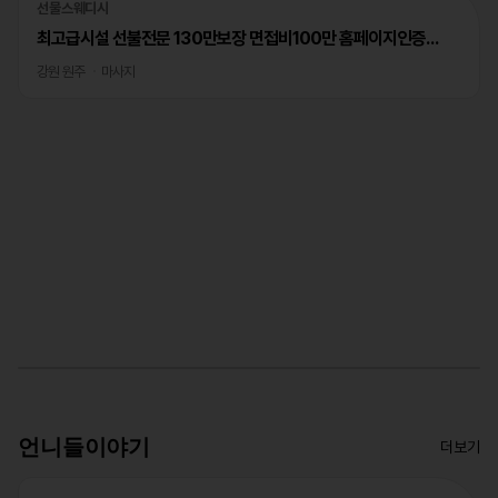
선물스웨디시
최고급시설 선불전문 130만보장 면접비100만 홈페이지인증완료
강원 원주
마사지
언니들이야기
더보기