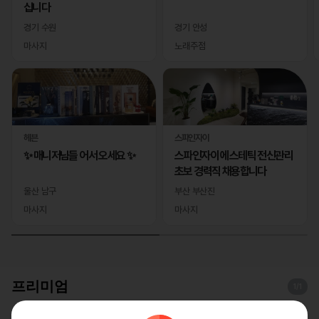
십니다
경기 수원
경기 안성
마사지
노래주점
헤븐
스파인자이
✨ 매니저님들 어서 오세요 ✨
스파인자이 에스테틱 전신관리
초보 경력직 채용합니다
울산 남구
부산 부산진
마사지
마사지
프리미엄
1
/1
레이테라피