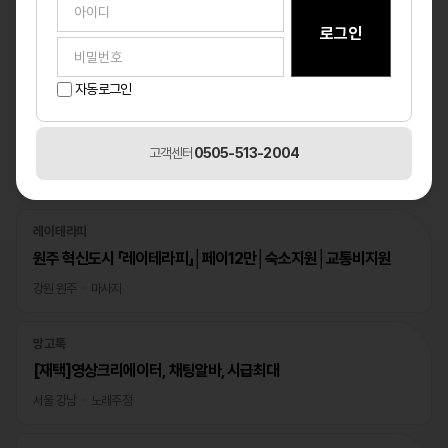
자동로그인
고객센터
0505-513-2004
베스트
1
/1
레이테라피
원주 혁신도시 「레이테라피」│페이12만│숙소지원│교통비지원
강원 원주
마사지
망고톡
[재택]영상크리에이터, 채팅알바, 시급최대
서울 강남
노래주점