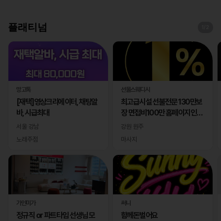
플래티넘
1
/2
망고톡
선물스웨디시
[재택]영상크리에이터, 채팅알
최고급시설 선불전문 130만보
바, 시급최대
장 면접비100만 홈페이지인증
완료
서울 강남
강원 원주
노래주점
마사지
가인미가
써니
정규직 or 파트타임 선생님 모
함께돈벌어요