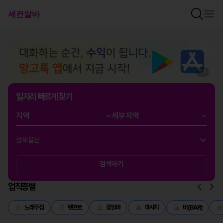
1
/
1
일자리 빠르게 찾기
상세옵션
검색하기
업직종별
노래주점
텐프로
룸알바
마사지
바(BAR)