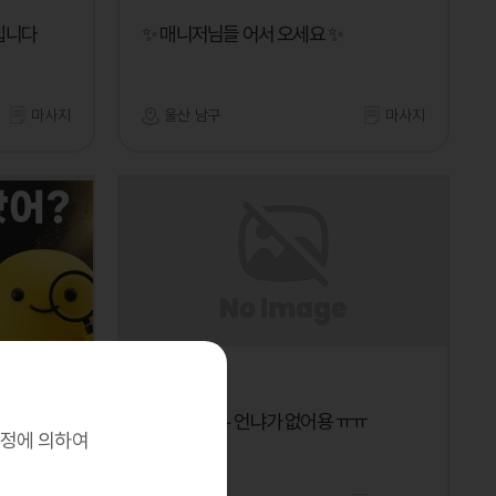
십니다
✨ 매니저님들 어서 오세요 ✨
마사지
울산 남구
마사지
루루노래바
온라인
일은많은데~ 언냐가 없어용 ㅠㅠ
규정에 의하여