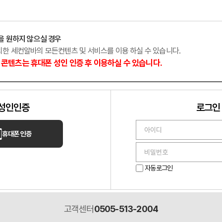
성
노래주점
서울 강남
을 원하지 않으실 경우
외한 세컨알바의 모든컨텐츠 및 서비스를 이용 하실 수 있습니다.
콘텐츠는 휴대폰 성인 인증 후 이용하실 수 있습니다.
성인인증
로그인
휴대폰 인증
헤븐
위기의 샵 상시모집
✨ 매니저님들 어서 오세요 ✨
자동로그인
고객센터
0505-513-2004
덕구
마사지
울산 남구