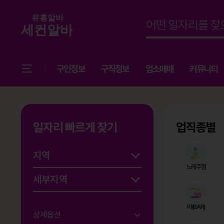
구인정보
구직정보
업소매매
커뮤니티
일자리 빠르게 찾기
업직종별
노래주점
바(BAR)
상세옵션