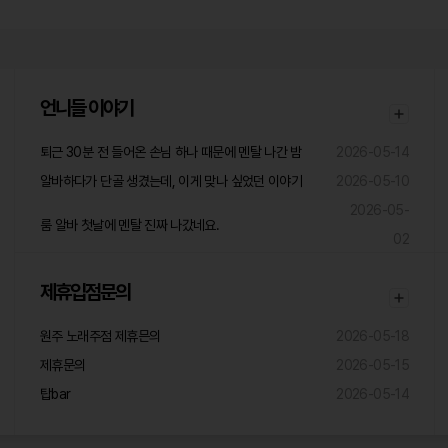
언니들 이야기
퇴근 30분 전 들어온 손님 하나 때문에 멘탈 나간 밤
2026-05-14
알바하다가 단골 생겼는데, 이게 맞나 싶었던 이야기
2026-05-10
2026-05-
룸 알바 첫날에 멘탈 진짜 나갔네요.
02
제휴입점문의
원주 노래주점 제휴믄의
2026-05-18
제휴문의
2026-05-15
탑bar
2026-05-14