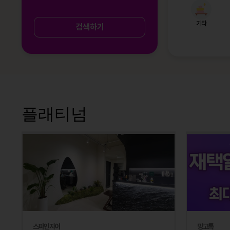
기타
검색하기
플래티넘
스파인자이
망고톡