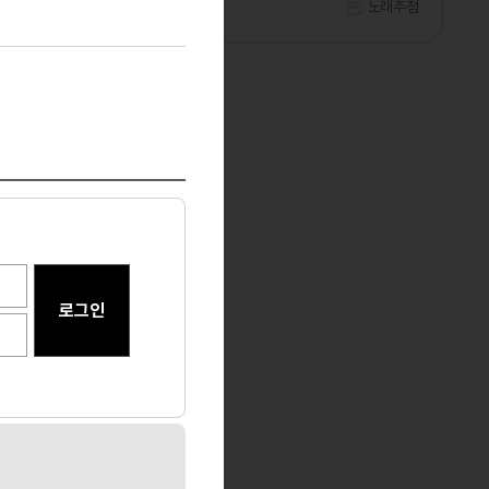
기타
서울 중랑
노래주점
마사지