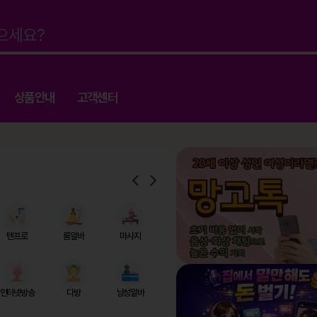
상품안내
고객센터
텐프로
룸알바
마사지
인터넷방송
다방
남성알바