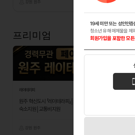
강원 원주
마사지
경기 안
19세 미만 또는 성인인증
청소년 유해 매체물을 제
프리미엄
회원가입을 포함한 모든 
레이테라피
다온테라피
원주 혁신도시 「레이테라피」│페이12만│
깨끗한 분
숙소지원│교통비지원
강원 원주
마사지
대전 대