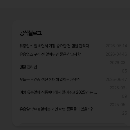
공식블로그
유흥업소 일 하면서 가장 중요한 건 멘탈 관리다
2026-05-14
유흥업소 구직 전 알아두면 좋은 참고사항
2026-04-16
2026-03-
멘탈 관리법
05
오늘은 보건증 갱신 에대해 알아보아요^^
2025-06-17
2025-06-
여성 유흥알바 직종에대해서 알려주고 2025년 돈 많이 벌것같은 직종은?
09
2025-05-
유흥알바/여성알바는 과연 어떤 종류들이 있을까?
25
공식블로그 더보기