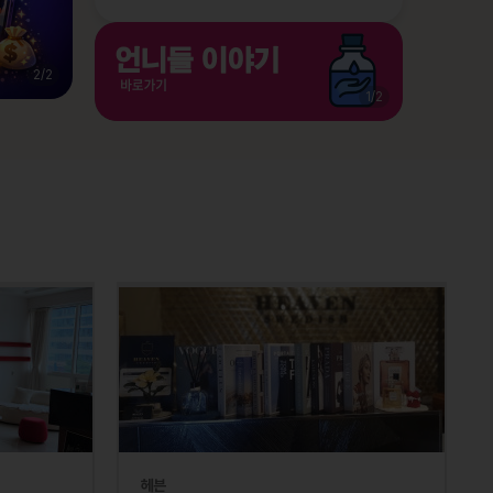
2
/
2
1
/
2
헤븐