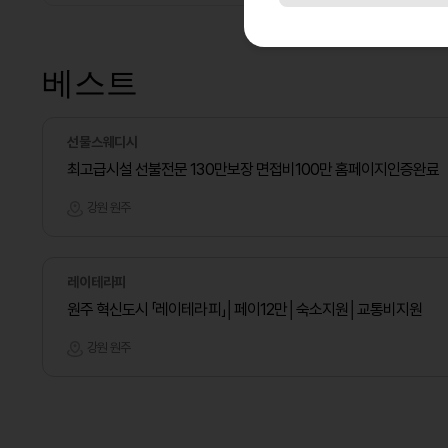
베스트
선물스웨디시
최고급시설 선불전문 130만보장 면접비100만 홈페이지인증완료
강원 원주
레이테라피
원주 혁신도시 「레이테라피」│페이12만│숙소지원│교통비지원
강원 원주