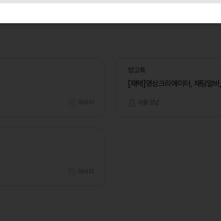
망고톡
[재택]영상크리에이터, 채팅알바
마사지
서울 강남
마사지