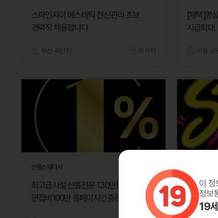
스파인자이 에스테틱 전신관리 초보
[재택]영
경력직 채용합니다
시급최대
부산 부산진
마사지
서울 강
선물스웨디시
써니
이 정
최고급시설 선불전문 130만보장
함께돈벌
정보통
면접비100만 홈페이지인증완료
19