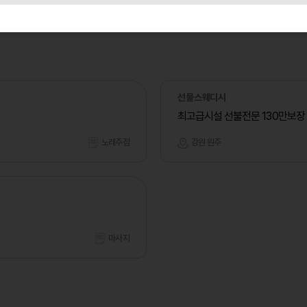
선물스웨디시
최고급시설 선불전문 130만보장
노래주점
강원 원주
마사지