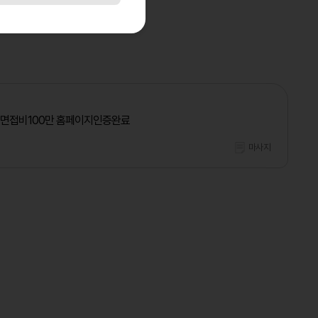
 면접비100만 홈페이지인증완료
마사지