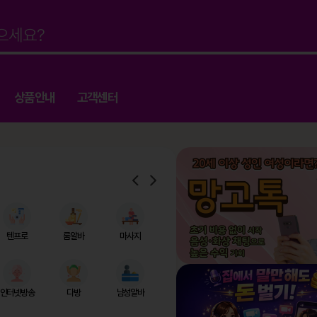
상품안내
고객센터
텐프로
룸알바
마사지
인터넷방송
다방
남성알바