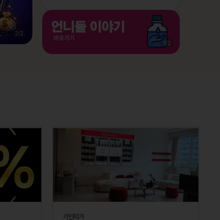
2
/
2
1
/
2
가인미가