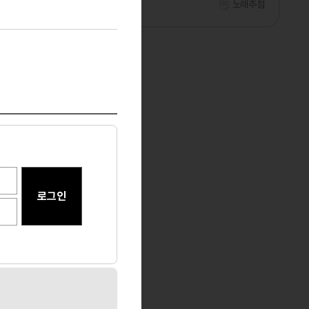
노래주점
서울 강남
노래주점
마사지