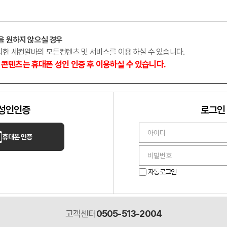
랑
노래주점
경기 안성
을 원하지 않으실 경우
외한 세컨알바의 모든컨텐츠 및 서비스를 이용 하실 수 있습니다.
콘텐츠는 휴대폰 성인 인증 후 이용하실 수 있습니다.
성인인증
로그인
휴대폰 인증
다온테라피
도시 「레이테라피」│페이12만│
깨끗한 분위기의 샵 상시모집
자동로그인
│교통비지원
고객센터
0505-513-2004
주
마사지
대전 대덕구