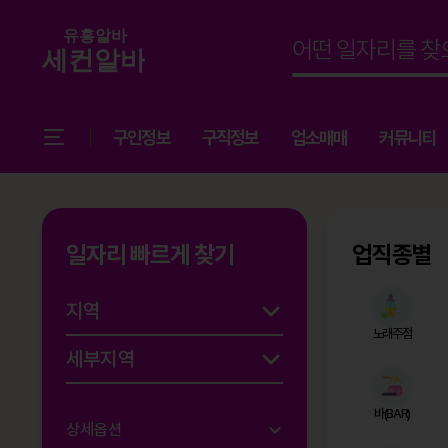
구인정보
구직정보
업소매매
커뮤니티
일자리 빠르게 찾기
업직종별
노래주점
바(BAR)
상세옵션