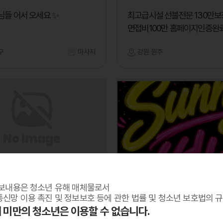
님들 어서 오세요 ✨
최고급시설 선불전문 130만보
면접비100만 홈페이지인증완
구
마사지
강원 원주
써니
보내용은 청소년 유해 매체물로서
~ 언냐가 없어용 ㅠㅠ
함께돈벌어요
신망 이용 촉진 및 정보보호 등에 관한 법률 및 청소년 보호법의 
세 미만의 청소년은 이용할 수 없습니다.