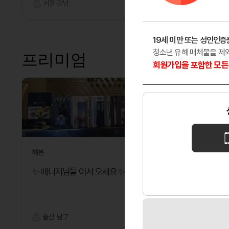
서울 강남
기타
서울 중
19세 미만 또는 성인인증
청소년 유해 매체물을 제
프리미엄
회원가입을 포함한 모든 
헤븐
레이테라피
✨ 매니저님들 어서 오세요 ✨
원주 혁신
숙소지원
울산 남구
마사지
강원 원