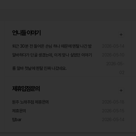
언니들 이야기
퇴근 30분 전 들어온 손님 하나 때문에 멘탈 나간 밤
2026-05-14
알바하다가 단골 생겼는데, 이게 맞나 싶었던 이야기
2026-05-10
2026-05-
룸 알바 첫날에 멘탈 진짜 나갔네요.
02
제휴입점문의
원주 노래주점 제휴믄의
2026-05-18
제휴문의
2026-05-15
탑bar
2026-05-14