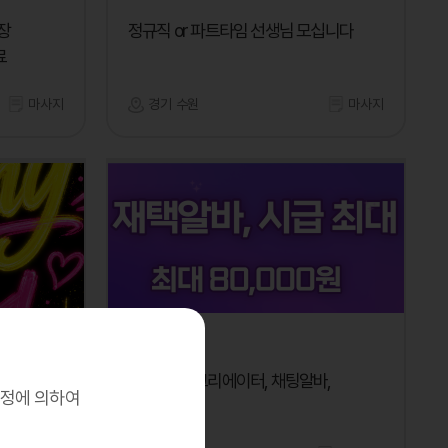
장
정규직 or 파트타임 선생님 모십니다
료
마사지
경기 수원
마사지
망고톡
[재택]영상크리에이터, 채팅알바,
규정에 의하여
시급최대