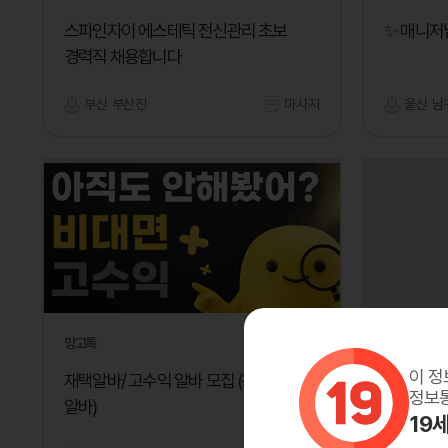
스파인자이 에스테틱 전신관리 초보
✨ 매니저
경력직 채용합니다
부산 부산진
마사지
울산 남
망고톡
루루노래바
이 정
재택알바/ 고수익 알바 모집 (온라인
일은많은데
정보통
알바)
19