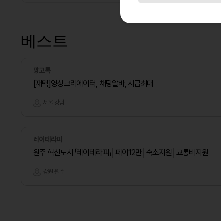
베스트
망고톡
[재택]영상크리에이터, 채팅알바, 시급최대
서울 강남
레이테라피
원주 혁신도시 「레이테라피」│페이12만│숙소지원│교통비지원
강원 원주