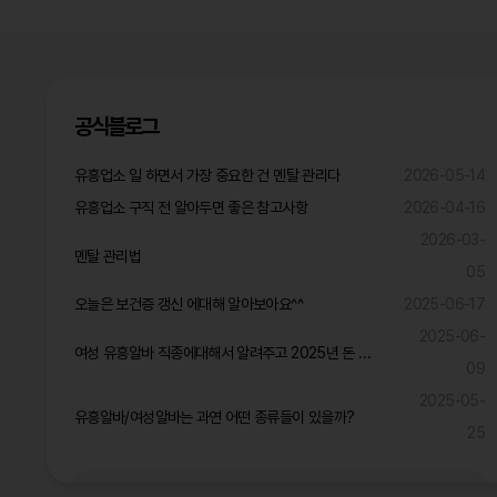
공식블로그
유흥업소 일 하면서 가장 중요한 건 멘탈 관리다
2026-05-14
유흥업소 구직 전 알아두면 좋은 참고사항
2026-04-16
2026-03-
멘탈 관리법
05
오늘은 보건증 갱신 에대해 알아보아요^^
2025-06-17
2025-06-
여성 유흥알바 직종에대해서 알려주고 2025년 돈 많이 벌것같은 직종은?
09
2025-05-
유흥알바/여성알바는 과연 어떤 종류들이 있을까?
25
공식블로그 더보기