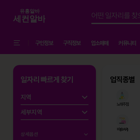
구인정보
구직정보
업소매매
커뮤니티
일자리 빠르게 찾기
업직종별
노래주점
바(BAR)
상세옵션