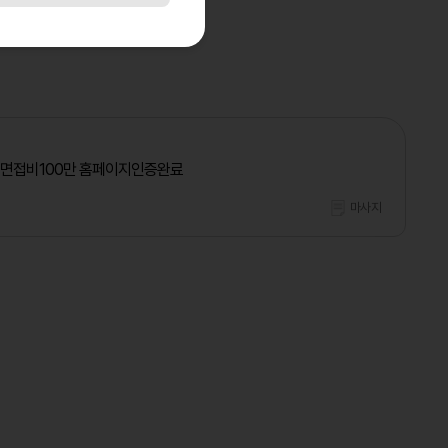
 면접비100만 홈페이지인증완료
마사지