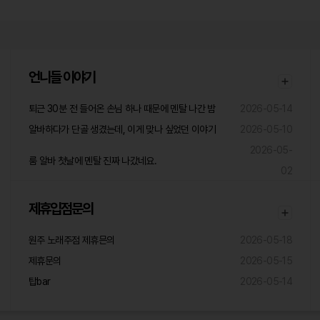
언니들 이야기
퇴근 30분 전 들어온 손님 하나 때문에 멘탈 나간 밤
2026-05-14
알바하다가 단골 생겼는데, 이게 맞나 싶었던 이야기
2026-05-10
2026-05-
룸 알바 첫날에 멘탈 진짜 나갔네요.
02
제휴입점문의
원주 노래주점 제휴믄의
2026-05-18
제휴문의
2026-05-15
탑bar
2026-05-14