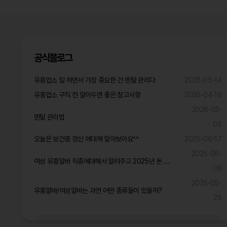
공식블로그
유흥업소 일 하면서 가장 중요한 건 멘탈 관리다
2026-05-14
유흥업소 구직 전 알아두면 좋은 참고사항
2026-04-16
2026-03-
멘탈 관리법
05
오늘은 보건증 갱신 에대해 알아보아요^^
2025-06-17
2025-06-
여성 유흥알바 직종에대해서 알려주고 2025년 돈 많이 벌것같은 직종은?
09
2025-05-
유흥알바/여성알바는 과연 어떤 종류들이 있을까?
25
공식블로그 더보기