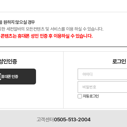
산진
마사지
서울 강남
을 원하지 않으실 경우
외한 세컨알바의 모든컨텐츠 및 서비스를 이용 하실 수 있습니다.
콘텐츠는 휴대폰 성인 인증 후 이용하실 수 있습니다.
성인인증
로그인
휴대폰 인증
다온테라피
님들 어서 오세요 ✨
깨끗한 분위기의 샵 상시모집
자동로그인
고객센터
0505-513-2004
구
마사지
대전 대덕구