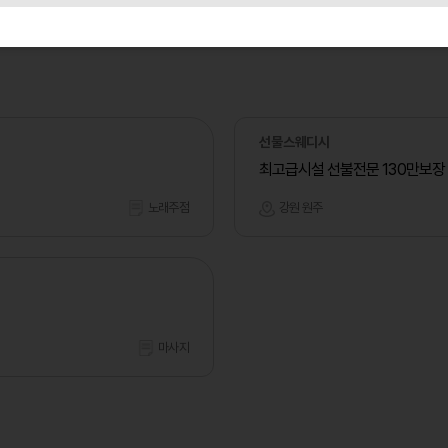
선물스웨디시
최고급시설 선불전문 130만보장
노래주점
강원 원주
마사지