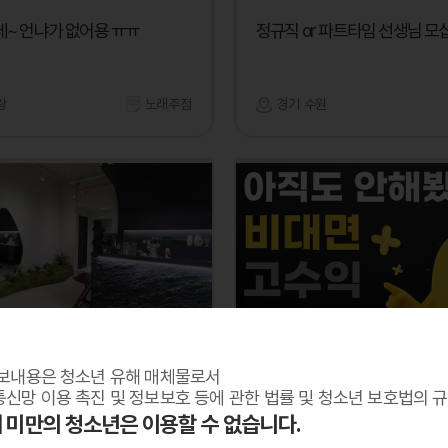
~ 언냐가 없어용 ㅠㅠ
정규직 or 파트타임 선생님 모
랑
노래주점
경기 수원
망고톡
보내용은 청소년 유해 매체물로서
 에스테틱 전신관리 초보
재택알바/ 고수익 알바 모집 (
신망 이용 촉진 및 정보보호 등에 관한 법률 및 청소년 보호법의 
채용합니다
알바)
세 미만의 청소년은 이용할 수 없습니다.