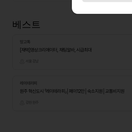
베스트
망고톡
[재택]영상크리에이터, 채팅알바, 시급최대
서울 강남
레이테라피
원주 혁신도시 「레이테라피」│페이12만│숙소지원│교통비지원
강원 원주