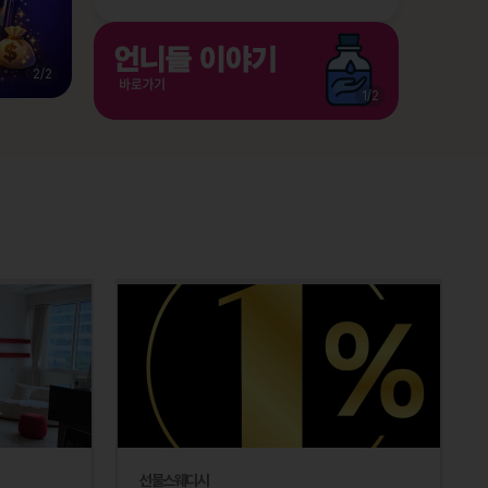
2
/
2
1
/
2
선물스웨디시