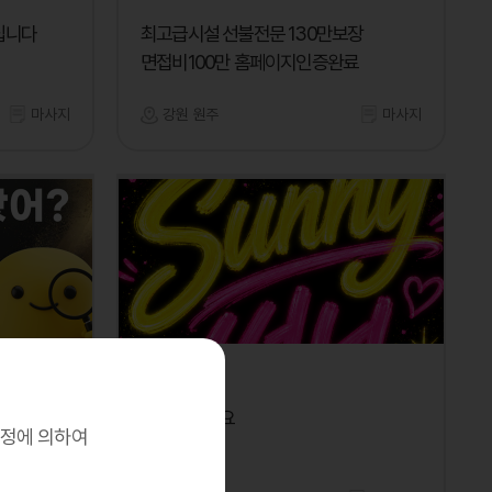
십니다
최고급시설 선불전문 130만보장
면접비100만 홈페이지인증완료
마사지
강원 원주
마사지
써니
온라인
함께돈벌어요
규정에 의하여