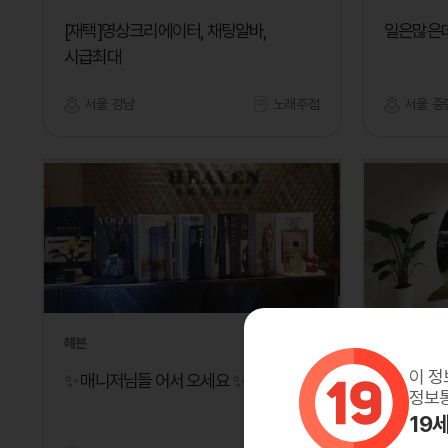
[재택]영상크리에이터, 채팅알바,
일은많은데
시급최대
서울 강남
노래주점
서울 중
헤븐
스파인자이
이 정
✨ 매니저님들 어서 오세요 ✨
스파인자이
정보통
경력직 
19