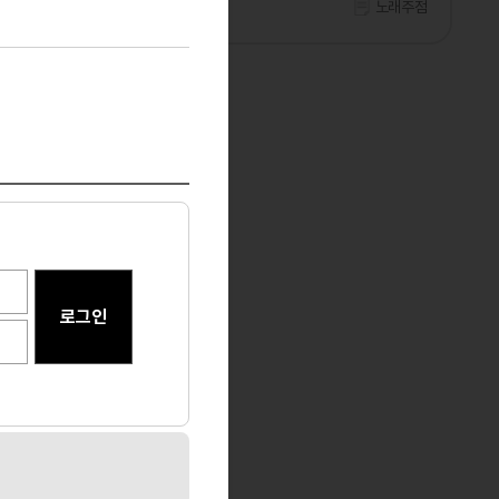
기타
경기 안성
노래주점
마사지