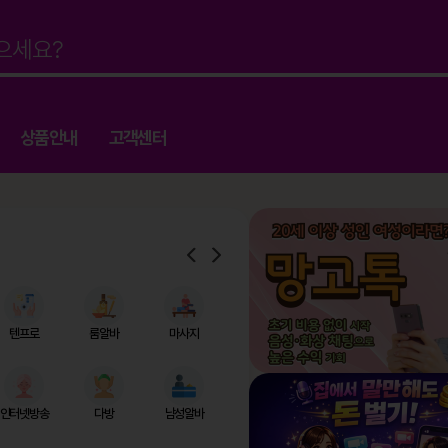
상품안내
고객센터
텐프로
룸알바
마사지
인터넷방송
다방
남성알바