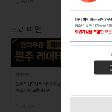
울산 남구
마사지
부산 부
19세 미만 또는 성인인증
청소년 유해 매체물을 제
프리미엄
회원가입을 포함한 모든 
레이테라피
헤븐
원주 혁신도시 「레이테라피」│페이12만│
✨ 매니저
숙소지원│교통비지원
강원 원주
마사지
울산 남