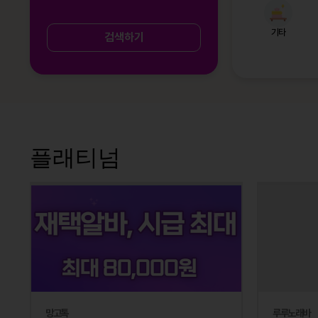
기타
검색하기
플래티넘
망고톡
루루노래바