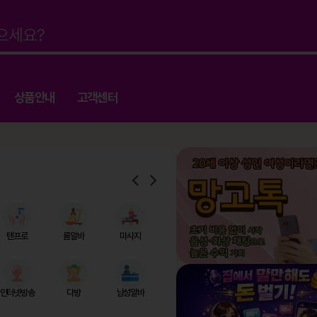
상품안내
고객센터
텐프로
룸알바
마사지
인터넷방송
다방
남성알바