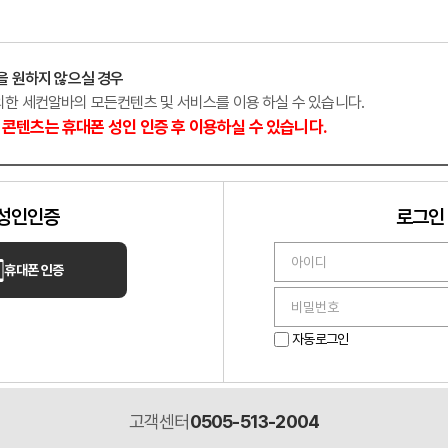
구
마사지
경기 수원
을 원하지 않으실 경우
외한 세컨알바의 모든컨텐츠 및 서비스를 이용 하실 수 있습니다.
콘텐츠는 휴대폰 성인 인증 후 이용하실 수 있습니다.
성인인증
로그인
휴대폰 인증
레이테라피
위기의 샵 상시모집
원주 혁신도시 「레이테라피」│페
자동로그인
숙소지원│교통비지원
고객센터
0505-513-2004
덕구
마사지
강원 원주