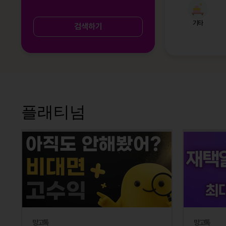
기타
검색하기
플래티넘
망고톡
망고톡