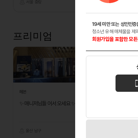
서울 중랑
노래주점
울산 남
19세 미만 또는 성인인증
청소년 유해 매체물을 제
프리미엄
회원가입을 포함한 모든 
헤븐
다온테라피
✨ 매니저님들 어서 오세요 ✨
깨끗한 분
울산 남구
마사지
대전 대