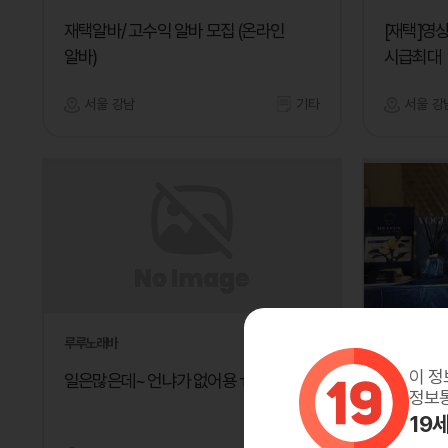
재택알바/ 고수익 알바 모집 (온라인
[재택]영
알바)
시급최대
서울 강남
기타
서울 강
루루노래바
헤븐
이 정
일은많은데~ 언냐가 없어용 ㅠㅠ
✨ 매니저
정보통
19