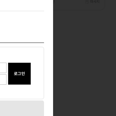
마사지
부산 부산진
마사지
이12만│
마사지