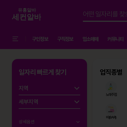
구인정보
구직정보
업소매매
커뮤니티
일자리 빠르게 찾기
업직종별
노래주점
바(BAR)
상세옵션