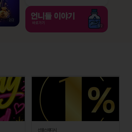
2
/
2
1
/
2
선물스웨디시