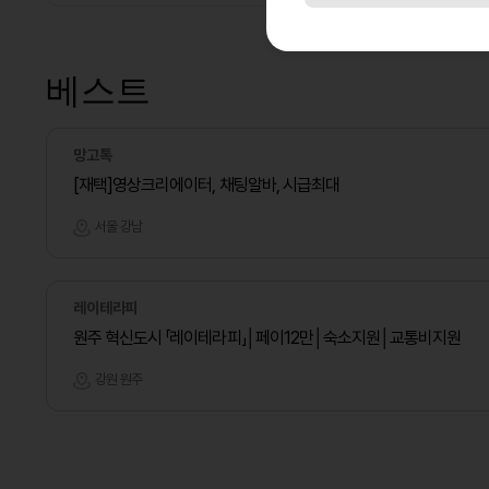
베스트
망고톡
[재택]영상크리에이터, 채팅알바, 시급최대
서울 강남
레이테라피
원주 혁신도시 「레이테라피」│페이12만│숙소지원│교통비지원
강원 원주