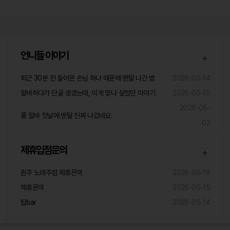
언니들 이야기
퇴근 30분 전 들어온 손님 하나 때문에 멘탈 나간 밤
2026-05-14
알바하다가 단골 생겼는데, 이게 맞나 싶었던 이야기
2026-05-10
2026-05-
룸 알바 첫날에 멘탈 진짜 나갔네요.
02
제휴입점문의
원주 노래주점 제휴믄의
2026-05-18
제휴문의
2026-05-15
탑bar
2026-05-14