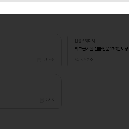
선물스웨디시
최고급시설 선불전문 130만보장
노래주점
강원 원주
마사지