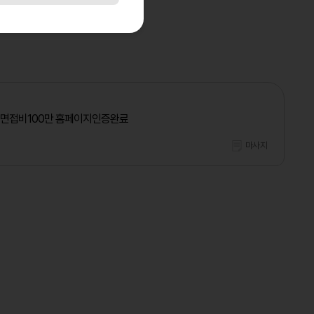
 면접비100만 홈페이지인증완료
마사지