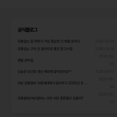
공식블로그
유흥업소 일 하면서 가장 중요한 건 멘탈 관리다
2026-05-14
유흥업소 구직 전 알아두면 좋은 참고사항
2026-04-16
2026-03-
멘탈 관리법
05
오늘은 보건증 갱신 에대해 알아보아요^^
2025-06-17
2025-06-
여성 유흥알바 직종에대해서 알려주고 2025년 돈 많이 벌것같은 직종은?
09
2025-05-
유흥알바/여성알바는 과연 어떤 종류들이 있을까?
25
공식블로그 더보기