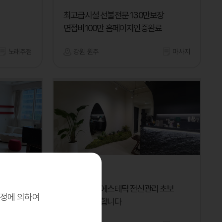
최고급시설 선불전문 130만보장
면접비100만 홈페이지인증완료
노래주점
강원 원주
마사지
스파인자이
십니다
스파인자이 에스테틱 전신관리 초보
규정에 의하여
경력직 채용합니다