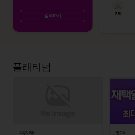
기타
검색하기
플래티넘
루루노래바
망고톡