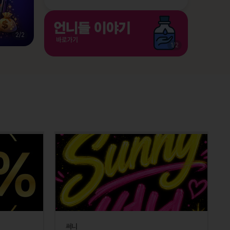
2
/
2
1
/
2
써니