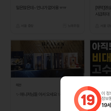
일은많은데~ 언냐가 없어용 ㅠㅠ
[재택]영
시급최대
서울 중랑
노래주점
서울 강
헤븐
망고톡
이 정
✨ 매니저님들 어서 오세요 ✨
재택알바/
정보통
알바)
19