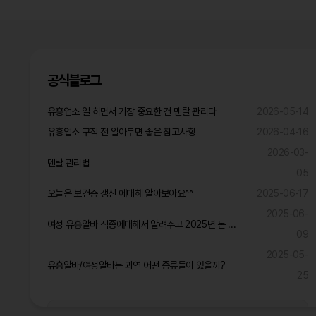
공식블로그
유흥업소 일 하면서 가장 중요한 건 멘탈 관리다
2026-05-14
유흥업소 구직 전 알아두면 좋은 참고사항
2026-04-16
2026-03-
멘탈 관리법
05
오늘은 보건증 갱신 에대해 알아보아요^^
2025-06-17
2025-06-
여성 유흥알바 직종에대해서 알려주고 2025년 돈 많이 벌것같은 직종은?
09
2025-05-
유흥알바/여성알바는 과연 어떤 종류들이 있을까?
25
공식블로그 더보기