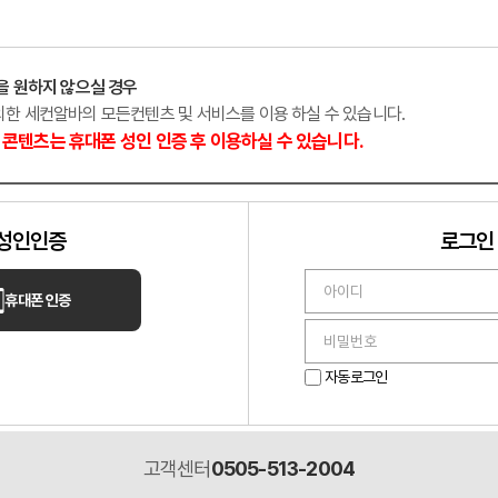
남
기타
경기 수원
을 원하지 않으실 경우
외한 세컨알바의 모든컨텐츠 및 서비스를 이용 하실 수 있습니다.
콘텐츠는 휴대폰 성인 인증 후 이용하실 수 있습니다.
성인인증
로그인
휴대폰 인증
다온테라피
님들 어서 오세요 ✨
깨끗한 분위기의 샵 상시모집
자동로그인
고객센터
0505-513-2004
구
마사지
대전 대덕구