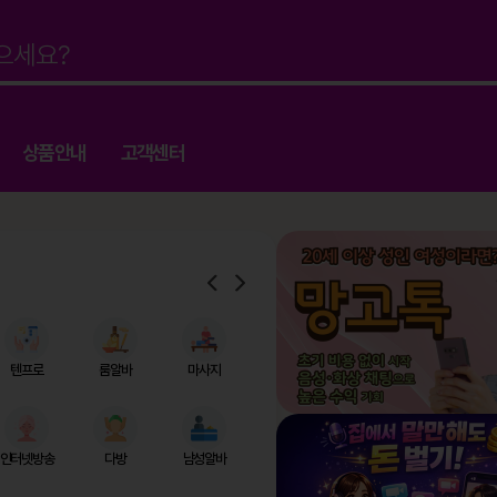
상품안내
고객센터
텐프로
룸알바
마사지
인터넷방송
다방
남성알바