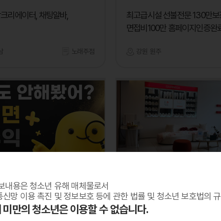
상크리에이터, 채팅알바,
최고급시설 선불전문 130만보
면접비100만 홈페이지인증완
남
노래주점
강원 원주
가인미가
보내용은 청소년 유해 매체물로서
 고수익 알바 모집 (온라인
정규직 or 파트타임 선생님 모
신망 이용 촉진 및 정보보호 등에 관한 법률 및 청소년 보호법의 
세 미만의 청소년은 이용할 수 없습니다.