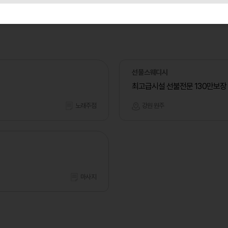
선물스웨디시
최고급시설 선불전문 130만보장
노래주점
강원 원주
마사지