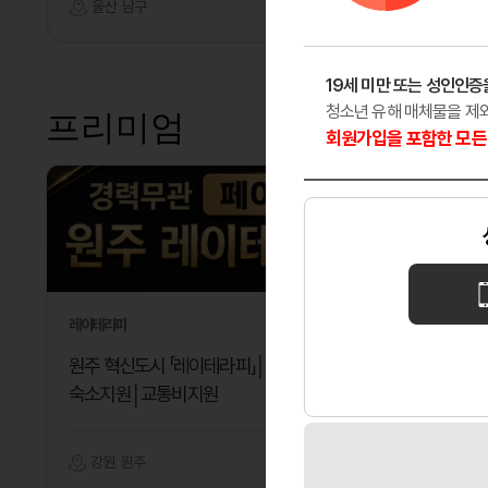
울산 남구
마사지
서울 강
19세 미만 또는 성인인증
청소년 유해 매체물을 제
프리미엄
회원가입을 포함한 모든 
레이테라피
헤븐
원주 혁신도시 「레이테라피」│페이12만│
✨ 매니저
숙소지원│교통비지원
강원 원주
마사지
울산 남