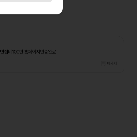
 면접비100만 홈페이지인증완료
마사지