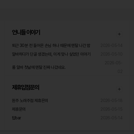
언니들 이야기
퇴근 30분 전 들어온 손님 하나 때문에 멘탈 나간 밤
2026-05-14
알바하다가 단골 생겼는데, 이게 맞나 싶었던 이야기
2026-05-10
2026-05-
룸 알바 첫날에 멘탈 진짜 나갔네요.
02
제휴입점문의
원주 노래주점 제휴믄의
2026-05-18
제휴문의
2026-05-15
탑bar
2026-05-14