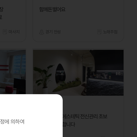
장
함께돈벌어요
료
마사지
경기 안성
노래주점
스파인자이
십니다
스파인자이 에스테틱 전신관리 초보
규정에 의하여
경력직 채용합니다