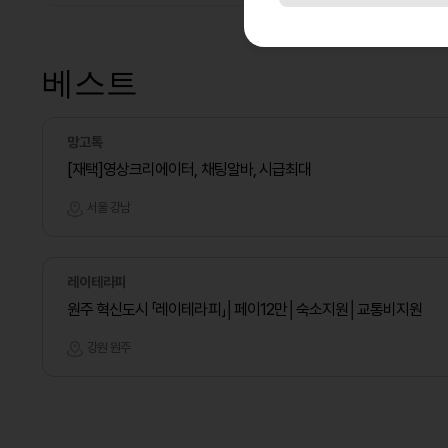
베스트
망고톡
[재택]영상크리에이터, 채팅알바, 시급최대
서울 강남
레이테라피
원주 혁신도시 「레이테라피」│페이12만│숙소지원│교통비지원
강원 원주