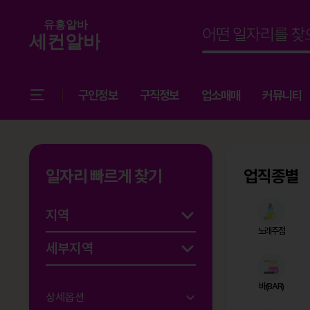
구인정보
구직정보
업소매매
커뮤니티
일자리 빠르게 찾기
업직종별
노래주점
바(BAR)
상세옵션