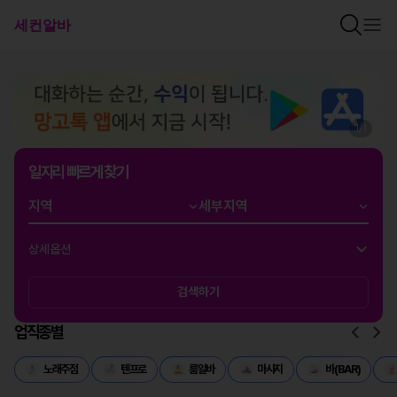
1
/
1
일자리 빠르게 찾기
상세옵션
검색하기
업직종별
노래주점
텐프로
룸알바
마사지
바(BAR)