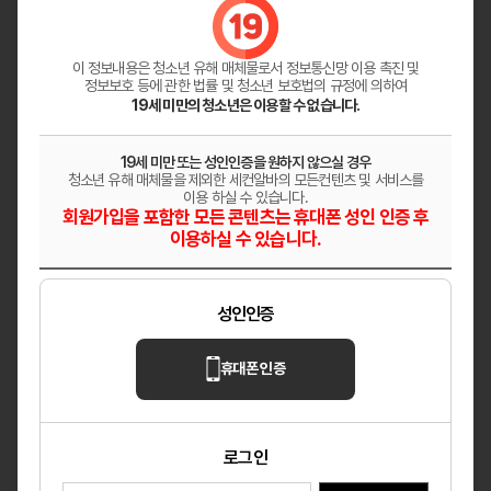
헤븐
✨ 매니저님들 어서 오세요 ✨
울산 남구
마사지
이 정보내용은 청소년 유해 매체물로서
정보통신망 이용 촉진 및
정보보호 등에 관한 법률 및 청소년 보호법의 규정에 의하여
19세 미만의 청소년은 이용할 수 없습니다.
레이테라피
원주 혁신도시 「레이테라피」│페이12만│숙소
19세 미만 또는 성인인증을 원하지 않으실 경우
지원│교통비지원
청소년 유해 매체물을 제외한 세컨알바의 모든컨텐츠 및 서비스를
이용 하실 수 있습니다.
강원 원주
마사지
회원가입을 포함한 모든 콘텐츠는 휴대폰 성인 인증 후
이용하실 수 있습니다.
다온테라피
깨끗한 분위기의 샵 상시모집
성인인증
대전 대덕구
마사지
휴대폰 인증
로그인