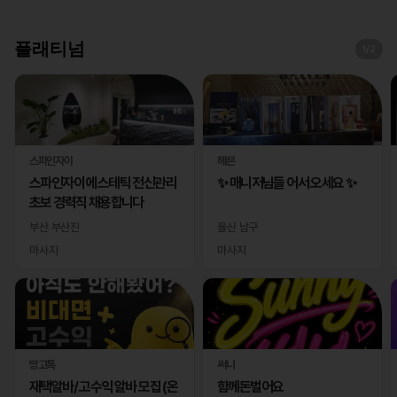
플래티넘
1
/2
스파인자이
헤븐
스파인자이 에스테틱 전신관리
✨ 매니저님들 어서 오세요 ✨
초보 경력직 채용합니다
부산 부산진
울산 남구
마사지
마사지
망고톡
써니
재택알바/ 고수익 알바 모집 (온
함께돈벌어요