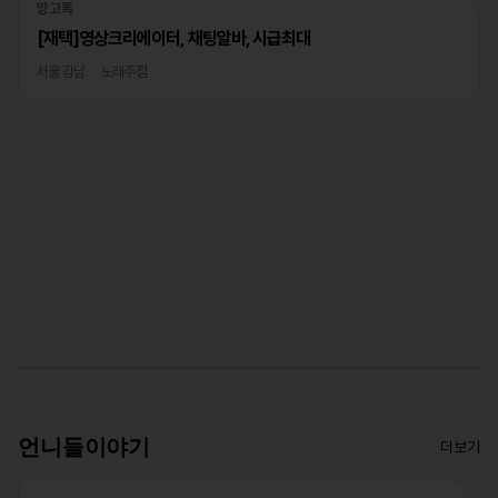
망고톡
[재택]영상크리에이터, 채팅알바, 시급최대
서울 강남
노래주점
언니들이야기
더보기