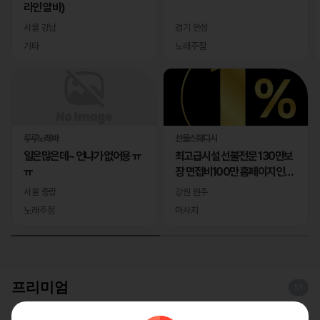
라인 알바)
서울 강남
경기 안성
기타
노래주점
루루노래바
선물스웨디시
일은많은데~ 언냐가 없어용 ㅠ
최고급시설 선불전문 130만보
ㅠ
장 면접비100만 홈페이지인증
완료
서울 중랑
강원 원주
노래주점
마사지
프리미엄
1
/1