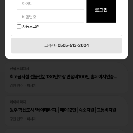
자동로그인
고객센터
0505-513-2004
베스트
1
/1
선물스웨디시
최고급시설 선불전문 130만보장 면접비100만 홈페이지인증완료
강원 원주
마사지
레이테라피
원주 혁신도시 「레이테라피」│페이12만│숙소지원│교통비지원
강원 원주
마사지