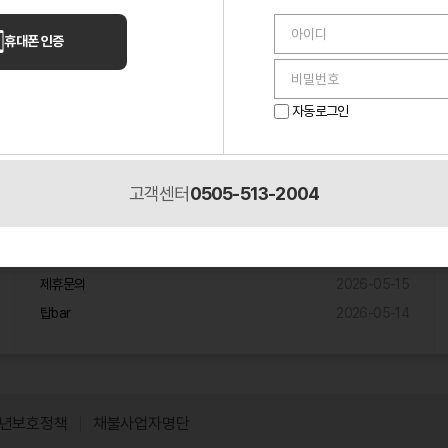
언니들 이야기
휴대폰 인증
퇴근 30분 전 들어온 손님 하나 때문에 멘탈 나간 밤
2026-05-14
알바하다가 단골 생겼는데, 이게 맞나 싶었던 이야기
2026-05-10
자동로그인
2026-05-
룸 알바 첫날에 멘탈 진짜 나갔네요.
02
고객센터
0505-513-2004
제휴입점문의
원주 노래주점 제휴믄의
2026-05-18
제휴문의
2026-05-15
탑bar
2026-05-14
년보호정책
채불사업자명단