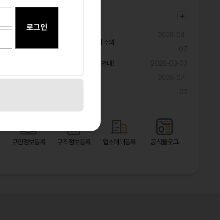
공지사항
2026-04-
불법ㆍ과장 구인광고 및 취업사기 피해 주의
07
구직자 대상 해외 취업 관련 피해 예방 안내!
2026-03-03
2025-07-
광고 마케팅 대폭 할인 이벤트!!!!!
02
바로가기
구인정보등록
구직정보등록
업소매매등록
공식블로그