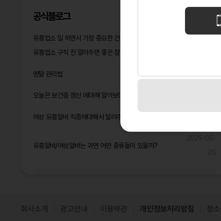
공식블로그
유흥업소 일 하면서 가장 중요한 건 멘탈 관리다
2026-05-14
유흥업소 구직 전 알아두면 좋은 참고사항
2026-04-16
2026-03-
멘탈 관리법
05
오늘은 보건증 갱신 에대해 알아보아요^^
2025-06-17
2025-06-
여성 유흥알바 직종에대해서 알려주고 2025년 돈 많이 벌것같은 직종은?
09
2025-05-
유흥알바/여성알바는 과연 어떤 종류들이 있을까?
25
공식블로그 더보기
회사소개
광고안내
이용약관
개인정보처리방침
청소