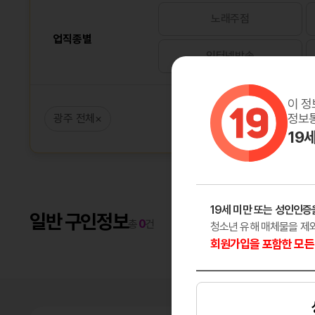
노래주점
업직종별
인터넷방송
이 정
정보통
광주 전체
×
19
19세 미만 또는 성인인증
일반 구인정보
총
0
건
청소년 유해 매체물을 제
회원가입을 포함한 모든 