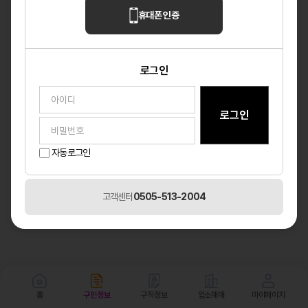
휴대폰 인증
일반 구인정보
총
1
건
구인정보등록
로그인
다온테라피
깨끗한 분위기의 샵 상시모집
급여협의 / 50세 이하 / 무관 / 여자 / 협의 / 마사지
대전 대덕구
자동로그인
고객센터
0505-513-2004
홈
구인정보
구직정보
업소매매
마이페이지