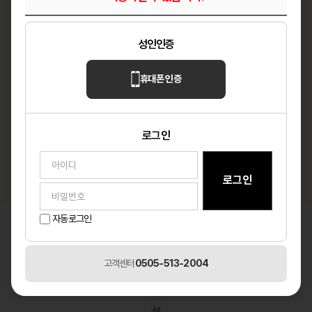
성인인증
가인미가
휴대폰 인증
정규직 or 파트타임 선생님 모십니다
출퇴근
로그인
경기 수원
마사지
자동로그인
일반 구인정보
총
3
건
구인정보등록
고객센터
0505-513-2004