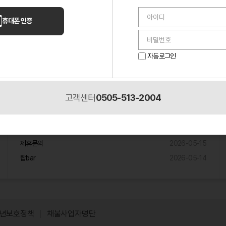
언니들 이야기
휴대폰 인증
퇴근 30분 전 들어온 손님 하나 때문에 멘탈 나간 밤
2026-05-14
알바하다가 단골 생겼는데, 이게 맞나 싶었던 이야기
2026-05-10
자동로그인
2026-05-
룸 알바 첫날에 멘탈 진짜 나갔네요.
02
고객센터
0505-513-2004
제휴입점문의
원주 노래주점 제휴믄의
2026-05-18
제휴문의
2026-05-15
탑bar
2026-05-14
년보호정책
채불사업자명단