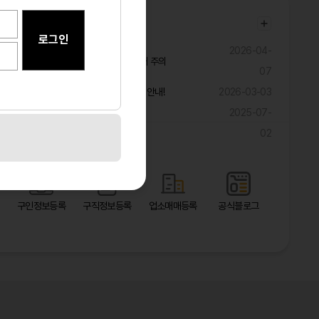
공지사항
2026-04-
불법ㆍ과장 구인광고 및 취업사기 피해 주의
07
구직자 대상 해외 취업 관련 피해 예방 안내!
2026-03-03
2025-07-
광고 마케팅 대폭 할인 이벤트!!!!!
02
바로가기
구인정보등록
구직정보등록
업소매매등록
공식블로그