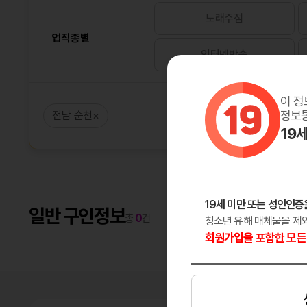
노래주점
업직종별
인터넷방송
이 정
정보통
전남 순천
×
19
19세 미만 또는 성인인증
일반 구인정보
총
0
건
청소년 유해 매체물을 제
회원가입을 포함한 모든 