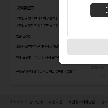
공식블로그
유흥업소 일 하면서 가장 중요한 건 멘탈 관리다
2026-05-14
유흥업소 구직 전 알아두면 좋은 참고사항
2026-04-16
2026-03-
멘탈 관리법
05
오늘은 보건증 갱신 에대해 알아보아요^^
2025-06-17
2025-06-
여성 유흥알바 직종에대해서 알려주고 2025년 돈 많이 벌것같은 직종은?
09
2025-05-
유흥알바/여성알바는 과연 어떤 종류들이 있을까?
25
공식블로그 더보기
회사소개
광고안내
이용약관
개인정보처리방침
청소