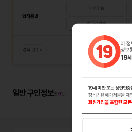
노래주점
업직종별
인터넷방송
이 정
정보통
경북 경주
×
19
19세 미만 또는 성인인증
일반 구인정보
총
0
건
청소년 유해 매체물을 제
회원가입을 포함한 모든 