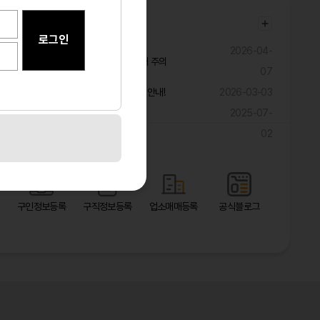
공지사항
2026-04-
불법ㆍ과장 구인광고 및 취업사기 피해 주의
07
구직자 대상 해외 취업 관련 피해 예방 안내!
2026-03-03
2025-07-
광고 마케팅 대폭 할인 이벤트!!!!!
02
바로가기
구인정보등록
구직정보등록
업소매매등록
공식블로그