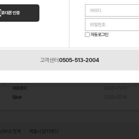
언니들 이야기
휴대폰 인증
퇴근 30분 전 들어온 손님 하나 때문에 멘탈 나간 밤
2026-05-14
알바하다가 단골 생겼는데, 이게 맞나 싶었던 이야기
2026-05-10
자동로그인
2026-05-
룸 알바 첫날에 멘탈 진짜 나갔네요.
02
고객센터
0505-513-2004
제휴입점문의
원주 노래주점 제휴믄의
2026-05-18
제휴문의
2026-05-15
탑bar
2026-05-14
년보호정책
채불사업자명단