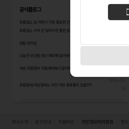
공식블로그
유흥업소 일 하면서 가장 중요한 건 멘탈 관리다
2026-05-14
유흥업소 구직 전 알아두면 좋은 참고사항
2026-04-16
2026-03-
멘탈 관리법
05
오늘은 보건증 갱신 에대해 알아보아요^^
2025-06-17
2025-06-
여성 유흥알바 직종에대해서 알려주고 2025년 돈 많이 벌것같은 직종은?
09
2025-05-
유흥알바/여성알바는 과연 어떤 종류들이 있을까?
25
공식블로그 더보기
회사소개
광고안내
이용약관
개인정보처리방침
청소