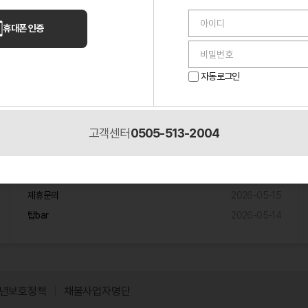
언니들 이야기
휴대폰 인증
퇴근 30분 전 들어온 손님 하나 때문에 멘탈 나간 밤
2026-05-14
알바하다가 단골 생겼는데, 이게 맞나 싶었던 이야기
2026-05-10
자동로그인
2026-05-
룸 알바 첫날에 멘탈 진짜 나갔네요.
02
고객센터
0505-513-2004
제휴입점문의
원주 노래주점 제휴믄의
2026-05-18
제휴문의
2026-05-15
탑bar
2026-05-14
년보호정책
채불사업자명단