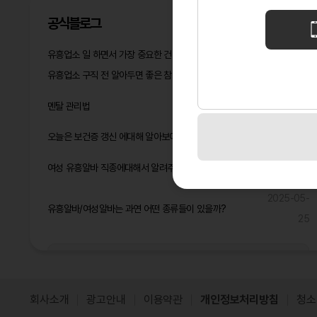
공식블로그
유흥업소 일 하면서 가장 중요한 건 멘탈 관리다
2026-05-14
유흥업소 구직 전 알아두면 좋은 참고사항
2026-04-16
2026-03-
멘탈 관리법
05
오늘은 보건증 갱신 에대해 알아보아요^^
2025-06-17
2025-06-
여성 유흥알바 직종에대해서 알려주고 2025년 돈 많이 벌것같은 직종은?
09
2025-05-
유흥알바/여성알바는 과연 어떤 종류들이 있을까?
25
공식블로그 더보기
회사소개
광고안내
이용약관
개인정보처리방침
청소