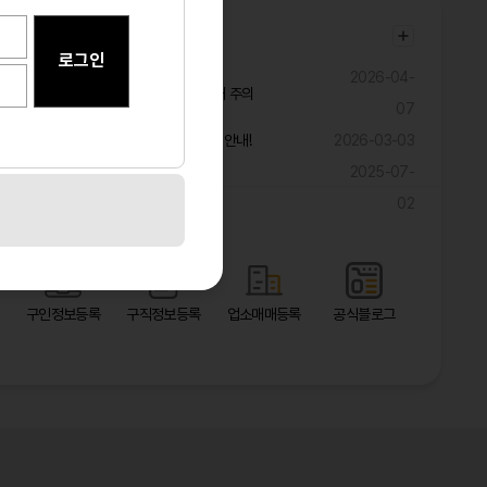
공지사항
2026-04-
불법ㆍ과장 구인광고 및 취업사기 피해 주의
07
구직자 대상 해외 취업 관련 피해 예방 안내!
2026-03-03
2025-07-
광고 마케팅 대폭 할인 이벤트!!!!!
02
바로가기
구인정보등록
구직정보등록
업소매매등록
공식블로그