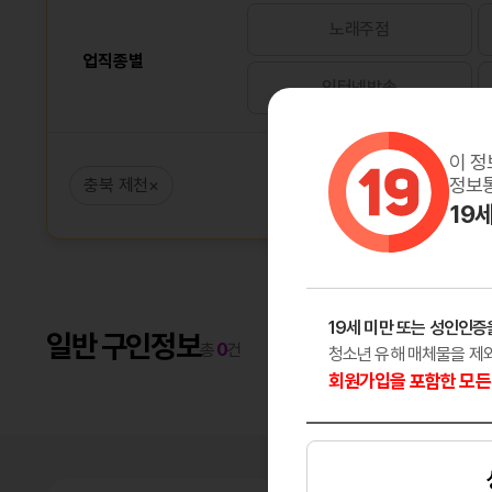
노래주점
업직종별
인터넷방송
이 정
정보통
충북 제천
×
19
19세 미만 또는 성인인증
일반 구인정보
총
0
건
청소년 유해 매체물을 제
회원가입을 포함한 모든 