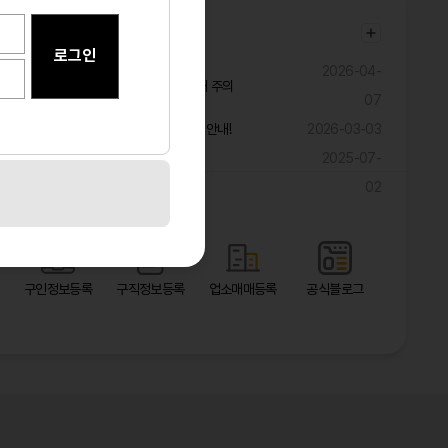
공지사항
2026-04-
불법ㆍ과장 구인광고 및 취업사기 피해 주의
07
구직자 대상 해외 취업 관련 피해 예방 안내!
2026-03-03
2025-07-
광고 마케팅 대폭 할인 이벤트!!!!!
02
바로가기
구인정보등록
구직정보등록
업소매매등록
공식블로그