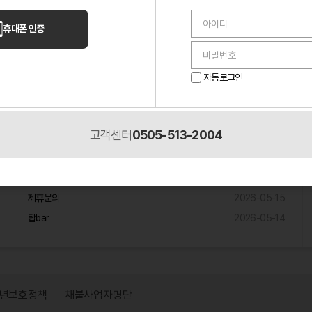
언니들 이야기
휴대폰 인증
퇴근 30분 전 들어온 손님 하나 때문에 멘탈 나간 밤
2026-05-14
알바하다가 단골 생겼는데, 이게 맞나 싶었던 이야기
2026-05-10
자동로그인
2026-05-
룸 알바 첫날에 멘탈 진짜 나갔네요.
02
고객센터
0505-513-2004
제휴입점문의
원주 노래주점 제휴믄의
2026-05-18
제휴문의
2026-05-15
탑bar
2026-05-14
년보호정책
채불사업자명단