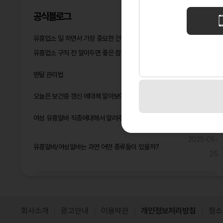
공식블로그
유흥업소 일 하면서 가장 중요한 건 멘탈 관리다
2026-05-14
유흥업소 구직 전 알아두면 좋은 참고사항
2026-04-16
2026-03-
멘탈 관리법
05
오늘은 보건증 갱신 에대해 알아보아요^^
2025-06-17
2025-06-
여성 유흥알바 직종에대해서 알려주고 2025년 돈 많이 벌것같은 직종은?
09
2025-05-
유흥알바/여성알바는 과연 어떤 종류들이 있을까?
25
공식블로그 더보기
회사소개
광고안내
이용약관
개인정보처리방침
청소