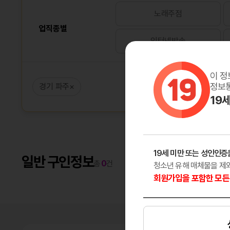
노래주점
업직종별
인터넷방송
이 정
정보통
경기 파주
×
19
19세 미만 또는 성인인증
일반 구인정보
총
0
건
청소년 유해 매체물을 제
회원가입을 포함한 모든 