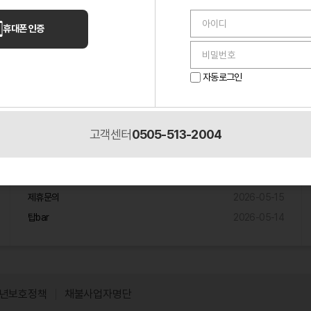
언니들 이야기
휴대폰 인증
퇴근 30분 전 들어온 손님 하나 때문에 멘탈 나간 밤
2026-05-14
알바하다가 단골 생겼는데, 이게 맞나 싶었던 이야기
2026-05-10
자동로그인
2026-05-
룸 알바 첫날에 멘탈 진짜 나갔네요.
02
고객센터
0505-513-2004
제휴입점문의
원주 노래주점 제휴믄의
2026-05-18
제휴문의
2026-05-15
탑bar
2026-05-14
년보호정책
채불사업자명단