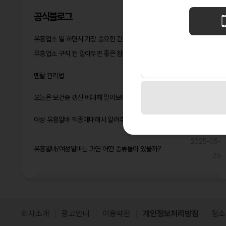
공식블로그
유흥업소 일 하면서 가장 중요한 건 멘탈 관리다
2026-05-14
유흥업소 구직 전 알아두면 좋은 참고사항
2026-04-16
2026-03-
멘탈 관리법
05
오늘은 보건증 갱신 에대해 알아보아요^^
2025-06-17
2025-06-
여성 유흥알바 직종에대해서 알려주고 2025년 돈 많이 벌것같은 직종은?
09
2025-05-
유흥알바/여성알바는 과연 어떤 종류들이 있을까?
25
공식블로그 더보기
회사소개
광고안내
이용약관
개인정보처리방침
청소