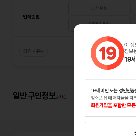
노래주점
업직종별
인터넷방송
이 정
정보통
경기 시흥
×
19
19세 미만 또는 성인인증
일반 구인정보
총
0
건
청소년 유해 매체물을 제
회원가입을 포함한 모든 