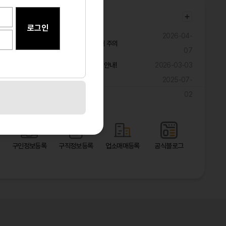
공지사항
2026-04-
불법ㆍ과장 구인광고 및 취업사기 피해 주의
07
구직자 대상 해외 취업 관련 피해 예방 안내!
2026-03-03
2025-07-
광고 마케팅 대폭 할인 이벤트!!!!!
02
바로가기
구인정보등록
구직정보등록
업소매매등록
공식블로그